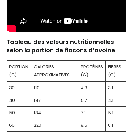
Tableau des valeurs nutritionnelles
selon la portion de flocons d’avoine
PORTION
CALORIES
PROTÉINES
FIBRES
(G)
APPROXIMATIVES
(G)
(G)
30
110
4.3
3.1
40
147
5.7
4.1
50
184
7.1
5.1
60
220
8.5
6.1