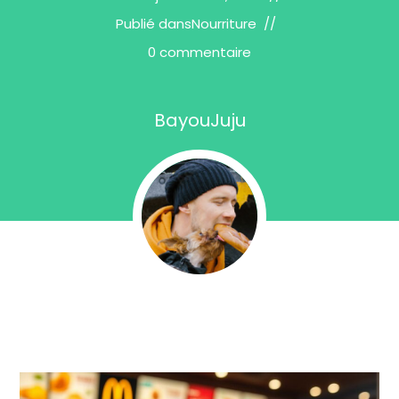
Publié dans
Nourriture
0 commentaire
BayouJuju