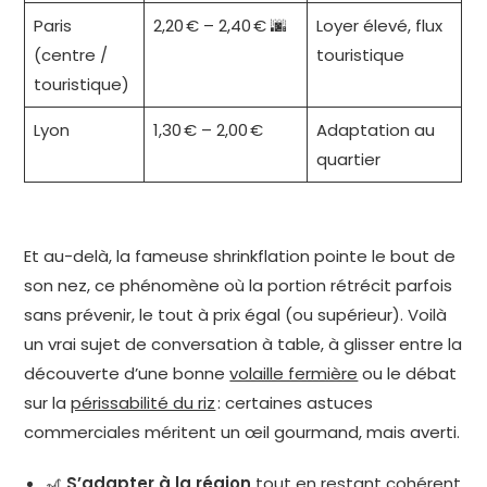
Paris
2,20 € – 2,40 € 🌆
Loyer élevé, flux
(centre /
touristique
touristique)
Lyon
1,30 € – 2,00 €
Adaptation au
quartier
Et au-delà, la fameuse shrinkflation pointe le bout de
son nez, ce phénomène où la portion rétrécit parfois
sans prévenir, le tout à prix égal (ou supérieur). Voilà
un vrai sujet de conversation à table, à glisser entre la
découverte d’une bonne
volaille fermière
ou le débat
sur la
périssabilité du riz
: certaines astuces
commerciales méritent un œil gourmand, mais averti.
🎢
S’adapter à la région
tout en restant cohérent