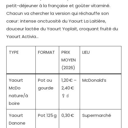
petit-déjeuner à la française et goûter vitaminé.
Chacun va chercher la version qui réchauffe son
cœur : intense onctuosité du Yaourt La Laitière,
douceur lactée du Yaourt Yoplait, croquant fruité du
Yaourt Activia…
TYPE
FORMAT
PRIX
LIEU
MOYEN
(2026)
Yaourt
Pot ou
1,20 € –
McDonald’s
McDo
gourde
2,40 €
nature/à
🥄🧃
boire
Yaourt
Pot 125 g
0,30 €
Supermarché
Danone