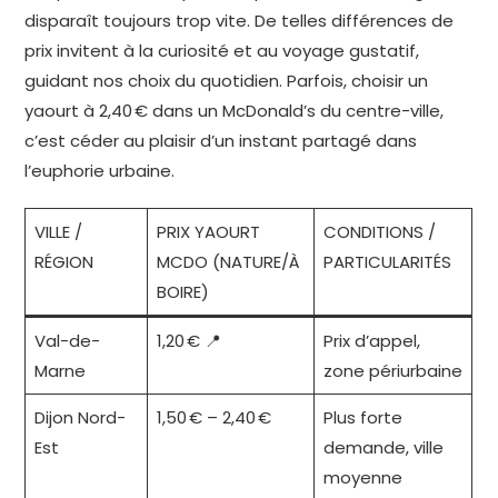
disparaît toujours trop vite. De telles différences de
prix invitent à la curiosité et au voyage gustatif,
guidant nos choix du quotidien. Parfois, choisir un
yaourt à 2,40 € dans un McDonald’s du centre-ville,
c’est céder au plaisir d’un instant partagé dans
l’euphorie urbaine.
VILLE /
PRIX YAOURT
CONDITIONS /
RÉGION
MCDO (NATURE/À
PARTICULARITÉS
BOIRE)
Val-de-
1,20 € 📍
Prix d’appel,
Marne
zone périurbaine
Dijon Nord-
1,50 € – 2,40 €
Plus forte
Est
demande, ville
moyenne