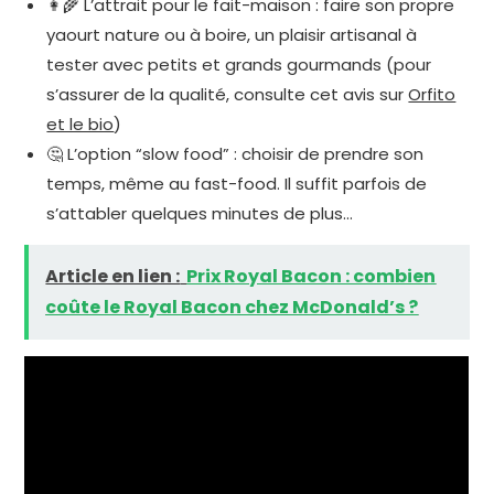
👩‍🌾 L’attrait pour le fait-maison : faire son propre
yaourt nature ou à boire, un plaisir artisanal à
tester avec petits et grands gourmands (pour
s’assurer de la qualité, consulte cet avis sur
Orfito
et le bio
)
🤔 L’option “slow food” : choisir de prendre son
temps, même au fast-food. Il suffit parfois de
s’attabler quelques minutes de plus…
Article en lien :
Prix Royal Bacon : combien
coûte le Royal Bacon chez McDonald’s ?