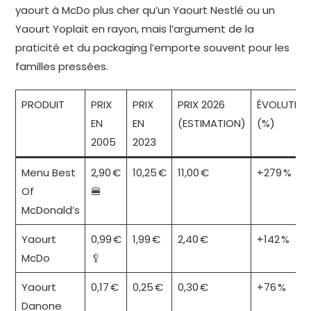
yaourt à McDo plus cher qu’un Yaourt Nestlé ou un
Yaourt Yoplait en rayon, mais l’argument de la
praticité et du packaging l’emporte souvent pour les
familles pressées.
PRODUIT
PRIX
PRIX
PRIX 2026
ÉVOLUTIO
EN
EN
(ESTIMATION)
(%)
2005
2023
Menu Best
2,90 €
10,25 €
11,00 €
+279 %
Of
🍔
McDonald’s
Yaourt
0,99 €
1,99 €
2,40 €
+142 %
McDo
🥄
Yaourt
0,17 €
0,25 €
0,30 €
+76 %
Danone