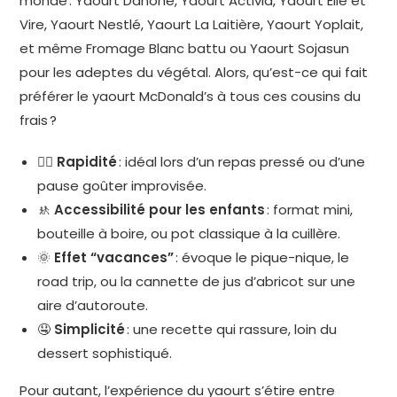
monde : Yaourt Danone, Yaourt Activia, Yaourt Elle et
Vire, Yaourt Nestlé, Yaourt La Laitière, Yaourt Yoplait,
et même Fromage Blanc battu ou Yaourt Sojasun
pour les adeptes du végétal. Alors, qu’est-ce qui fait
préférer le yaourt McDonald’s à tous ces cousins du
frais ?
🏃‍♂️
Rapidité
: idéal lors d’un repas pressé ou d’une
pause goûter improvisée.
🚸
Accessibilité pour les enfants
: format mini,
bouteille à boire, ou pot classique à la cuillère.
🌞
Effet “vacances”
: évoque le pique-nique, le
road trip, ou la cannette de jus d’abricot sur une
aire d’autoroute.
🤤
Simplicité
: une recette qui rassure, loin du
dessert sophistiqué.
Pour autant, l’expérience du yaourt s’étire entre