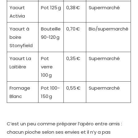
Yaourt
Pot 125 g
0,38 €
Supermarché
Activia
Yaourt à
Bouteille
0,70 €
Bio/supermarché
boire
90-120 g
Stonyfield
Yaourt La
Pot
0,35 €
Supermarché
Laitière
verre
100 g
Fromage
Pot 100-
0,55 €
Supermarché
Blanc
150 g
C’est un peu comme préparer l’apéro entre amis :
chacun pioche selon ses envies et il n’y a pas