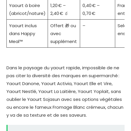
Yaourt à boire
1,20 € –
0,40 € –
Franc
(abricot/nature)
2,40 € 🧃
0,70 €
entiè
Yaourt inclus
Offert 🎁 ou
–
Selon
dans Happy
avec
ensei
Meal™
supplément
Dans le paysage du yaourt rapide, impossible de ne
pas citer la diversité des marques en supermarché :
Yaourt Danone, Yaourt Activia, Yaourt Elle et Vire,
Yaourt Nestlé, Yaourt La Laitière, Yaourt Yoplait, sans
oublier le Yaourt Sojasun avec ses options végétales
ou encore le fameux Fromage Blanc crémeux, chacun
y va de sa texture et de ses saveurs.