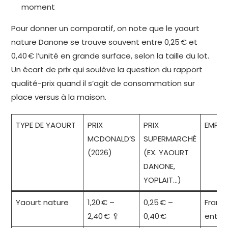
moment
Pour donner un comparatif, on note que le yaourt
nature Danone se trouve souvent entre 0,25 € et
0,40 € l’unité en grande surface, selon la taille du lot.
Un écart de prix qui soulève la question du rapport
qualité-prix quand il s’agit de consommation sur
place versus à la maison.
TYPE DE YAOURT
PRIX
PRIX
EMPLA
MCDONALD’S
SUPERMARCHÉ
(2026)
(EX. YAOURT
DANONE,
YOPLAIT…)
Yaourt nature
1,20 € –
0,25 € –
Franc
2,40 € 🥄
0,40 €
entiè