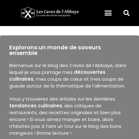
Explorons un monde de saveurs
ensemble
Bienvenue sur le blog des Caves de l’Abbaye, dans
lequel je vous partage mes
découvertes
culinaires
, mes coups de cœur et mes coups de
gueule autour de la thématique de l’alimentation.
Vous y trouverez des articles sur les dernières
tendances culinaires
, des critiques de
restaurants, des recettes originales et bien plus
encore ! Si vous aimez manger et boire, alors
n’hésitez pas à faire un tour sur le blog des bons
mangeurs ! Bonne lecture !