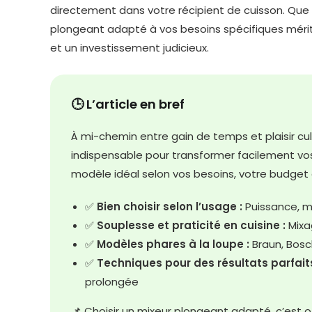
directement dans votre récipient de cuisson. Que 
plongeant adapté à vos besoins spécifiques mérite
et un investissement judicieux.
🕒 L’article en bref
À mi-chemin entre gain de temps et plaisir cul
indispensable pour transformer facilement vos
modèle idéal selon vos besoins, votre budget 
✅
Bien choisir selon l’usage :
Puissance, ma
✅
Souplesse et praticité en cuisine :
Mixa
✅
Modèles phares à la loupe :
Braun, Bosch
✅
Techniques pour des résultats parfaits
prolongée
📌 Choisir un mixeur plongeant adapté, c’est offr