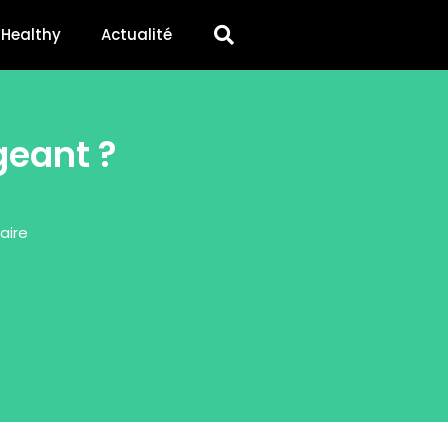
Healthy
Actualité
geant ?
aire