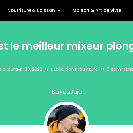
Nourriture & Boisson
Maison & Art de vivre
st le meilleur mixeur plon
e à jour
avril 30, 2026
Publié dans
Nourriture
0 comment
BayouJuju