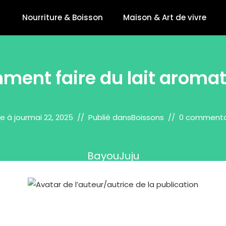
Nourriture & Boisson
Maison & Art de vivre
ent faire du lait aromat
e à jour
mai 22, 2025
Publié dans
Boissons
0 commenta
BayouJuju