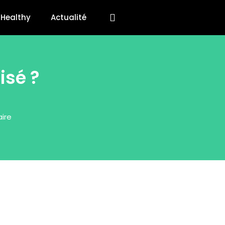
Healthy
Actualité
isé ?
ire