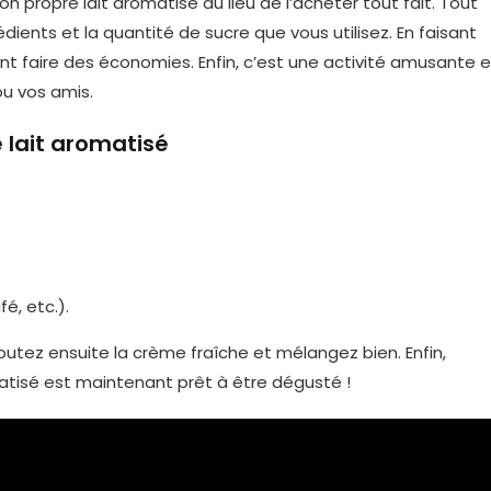
son propre lait aromatisé au lieu de l’acheter tout fait. Tout
dients et la quantité de sucre que vous utilisez. En faisant
t faire des économies. Enfin, c’est une activité amusante e
ou vos amis.
e lait aromatisé
é, etc.).
outez ensuite la crème fraîche et mélangez bien. Enfin,
matisé est maintenant prêt à être dégusté !