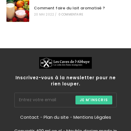
Comment faire du lait aromatisé ?
20 MAI 2022
/
0 COMMENTAIRE
Inscrivez-vous à la newsletter pour ne
rien louper.
JE M'INSCRIS
Contact
-
Plan du site
-
Mentions Légales
Convertir 400 ml en cl
-
Meuble design made in