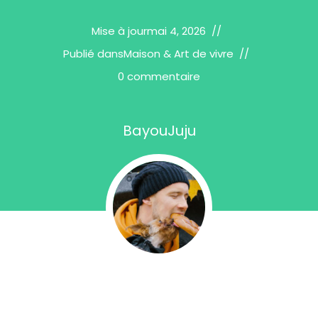
Mise à jour
mai 4, 2026
Publié dans
Maison & Art de vivre
0 commentaire
BayouJuju