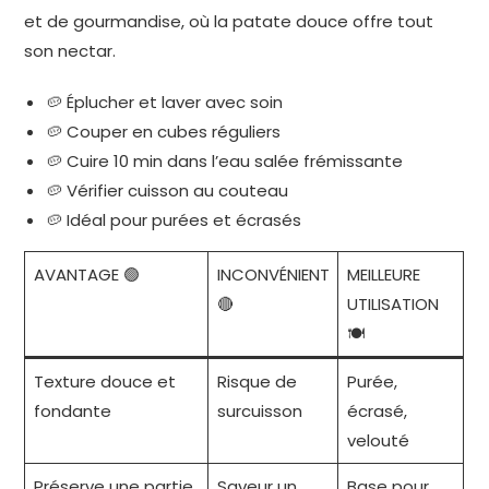
et de gourmandise, où la patate douce offre tout
son nectar.
🥔 Éplucher et laver avec soin
🥔 Couper en cubes réguliers
🥔 Cuire 10 min dans l’eau salée frémissante
🥔 Vérifier cuisson au couteau
🥔 Idéal pour purées et écrasés
AVANTAGE 🟢
INCONVÉNIENT
MEILLEURE
🔴
UTILISATION
🍽️
Texture douce et
Risque de
Purée,
fondante
surcuisson
écrasé,
velouté
Préserve une partie
Saveur un
Base pour