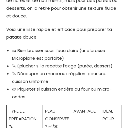
de fibres et de nutriments, mais pour des purées ou
desserts, on la retire pour obtenir une texture fluide
et douce.
Voici une liste rapide et efficace pour préparer ta
patate douce :
🧽 Bien brosser sous l’eau claire (une brosse
Microplane est parfaite)
🔪 Éplucher si la recette l’exige (purée, dessert)
🔪 Découper en morceaux réguliers pour une
cuisson uniforme
🌿 Piqueter si cuisson entière au four ou micro-
ondes
TYPE DE
PEAU
AVANTAGE
IDÉAL
PRÉPARATION
CONSERVÉE
POUR
🔧
? ✅/❌