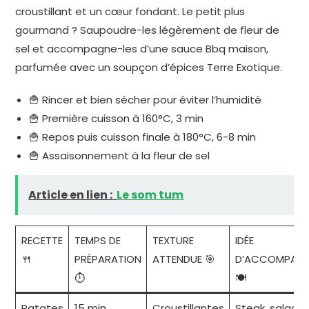
croustillant et un cœur fondant. Le petit plus
gourmand ? Saupoudre-les légèrement de fleur de
sel et accompagne-les d’une sauce Bbq maison,
parfumée avec un soupçon d’épices Terre Exotique.
🍟 Rincer et bien sécher pour éviter l’humidité
🍟 Première cuisson à 160°C, 3 min
🍟 Repos puis cuisson finale à 180°C, 6-8 min
🍟 Assaisonnement à la fleur de sel
Article en lien :
Le som tum
RECETTE
TEMPS DE
TEXTURE
IDÉE
🍴
PRÉPARATION
ATTENDUE 🎯
D’ACCOMPAG
⏱️
🍽️
Patates
15 min
Croustillantes
Steak, salade 