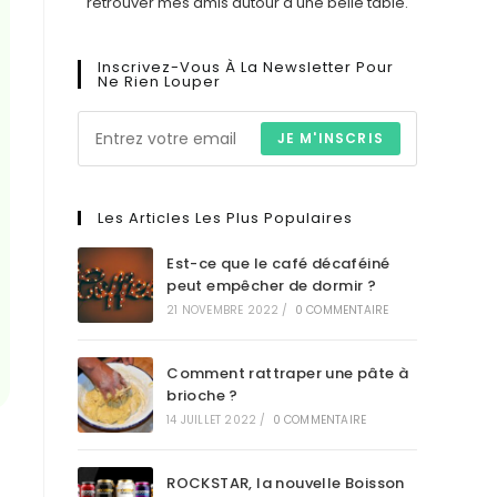
retrouver mes amis autour d'une belle table.
Inscrivez-Vous À La Newsletter Pour
Ne Rien Louper
JE M'INSCRIS
Les Articles Les Plus Populaires
Est-ce que le café décaféiné
peut empêcher de dormir ?
21 NOVEMBRE 2022
/
0 COMMENTAIRE
Comment rattraper une pâte à
brioche ?
14 JUILLET 2022
/
0 COMMENTAIRE
ROCKSTAR, la nouvelle Boisson