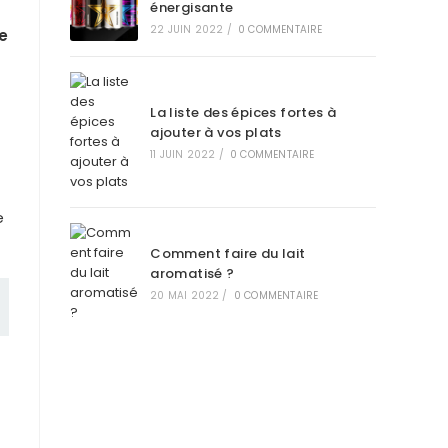
énergisante
22 JUIN 2022
/
0 COMMENTAIRE
e
La liste des épices fortes à
ajouter à vos plats
11 JUIN 2022
/
0 COMMENTAIRE
e
Comment faire du lait
aromatisé ?
20 MAI 2022
/
0 COMMENTAIRE