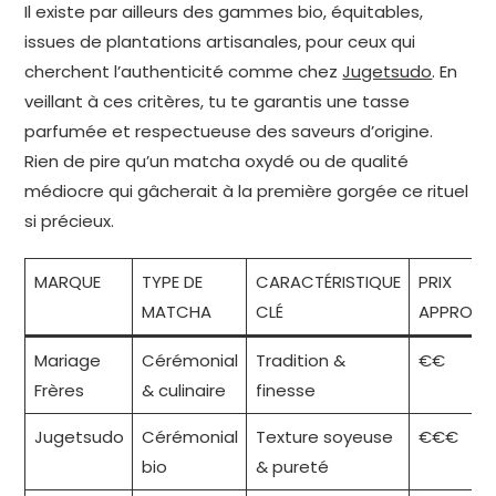
Il existe par ailleurs des gammes bio, équitables,
issues de plantations artisanales, pour ceux qui
cherchent l’authenticité comme chez
Jugetsudo
. En
veillant à ces critères, tu te garantis une tasse
parfumée et respectueuse des saveurs d’origine.
Rien de pire qu’un matcha oxydé ou de qualité
médiocre qui gâcherait à la première gorgée ce rituel
si précieux.
MARQUE
TYPE DE
CARACTÉRISTIQUE
PRIX
MATCHA
CLÉ
APPROXIM
Mariage
Cérémonial
Tradition &
€€
Frères
& culinaire
finesse
Jugetsudo
Cérémonial
Texture soyeuse
€€€
bio
& pureté