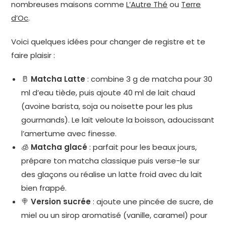
nombreuses maisons comme
L’Autre Thé
ou
Terre
d’Oc
.
Voici quelques idées pour changer de registre et te
faire plaisir :
🥛
Matcha Latte
: combine 3 g de matcha pour 30
ml d’eau tiède, puis ajoute 40 ml de lait chaud
(avoine barista, soja ou noisette pour les plus
gourmands). Le lait veloute la boisson, adoucissant
l’amertume avec finesse.
🧊
Matcha glacé
: parfait pour les beaux jours,
prépare ton matcha classique puis verse-le sur
des glaçons ou réalise un latte froid avec du lait
bien frappé.
🍭
Version sucrée
: ajoute une pincée de sucre, de
miel ou un sirop aromatisé (vanille, caramel) pour