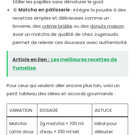
titiller les papilles sans dénaturer le goût.
🍪
Matcha en pâtisserie
: intègre la poudre à des
recettes simples et délicieuses comme un
brownie, des
crème brûlée
ou des
donuts maison
.
Avoir un matcha de qualité de chez Jugetsudo
permet de relever ces douceurs avec authenticité.
Article en lien :
Les meilleures recettes de
Yumelise
Pour ceux qui veulent aller encore plus loin, voici un
petit tableau des idées et accords gourmands :
VARIATION
DOSAGE
ASTUCE
Matcha
2g matcha + 100 ml
Idéal pour
Latte doux
d’eau + 100 ml lait
débuter