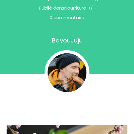
Publié dans
Nourriture
0 commentaire
BayouJuju