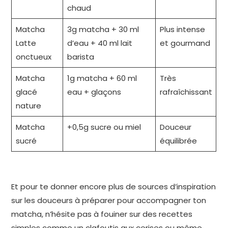
chaud
Matcha
3g matcha + 30 ml
Plus intense
Latte
d’eau + 40 ml lait
et gourmand
onctueux
barista
Matcha
1g matcha + 60 ml
Très
glacé
eau + glaçons
rafraîchissant
nature
Matcha
+0,5g sucre ou miel
Douceur
sucré
équilibrée
Et pour te donner encore plus de sources d’inspiration
sur les douceurs à préparer pour accompagner ton
matcha, n’hésite pas à fouiner sur des recettes
simples comme
un clafoutis aux cerises
ou même