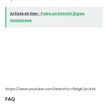
Article en lien :
Faire un kimchi jjigae
savoureux
https://www.youtube.com/watch?v=6eigKQeJsYk
FAQ