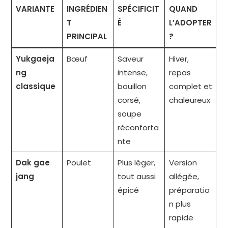
VARIANTE
INGRÉDIEN
SPÉCIFICIT
QUAND
T
É
L’ADOPTER
PRINCIPAL
?
Yukgaeja
Bœuf
Saveur
Hiver,
ng
intense,
repas
classique
bouillon
complet et
corsé,
chaleureux
soupe
réconforta
nte
Dak gae
Poulet
Plus léger,
Version
jang
tout aussi
allégée,
épicé
préparatio
n plus
rapide