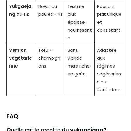
Yukgaeja
Bœuf ou
Texture
Pour un
ng au riz
poulet + riz
plus
plat unique
épaisse,
et
nourrissant
consistant
e
Version
Tofu +
Sans
Adaptée
végétarie
champign
viande
aux
nne
ons
mais riche
régimes
en goût
végétarien
s ou
flexitariens
FAQ
Quelle est la recette du yukgaejang?