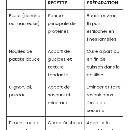
RECETTE
PRÉPARATION
Bœuf (flanchet
Source
Bouillir environ
ou macreuse)
principale de
1h puis
protéines
effilocher en
fines lamelles
Nouilles de
Apport de
Cuire à part ou
patate douce
glucides et
en fin de
texture
cuisson dans le
fondante
bouillon
Oignon, ail,
Apport de
Émincer et faire
poireau
saveurs et
revenir dans
minéraux
l’huile de
sésame
Piment rouge
Caractéristique
Adapter la