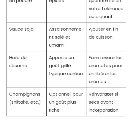
en poudre
épicée
quantité selon
votre tolérance
au piquant
Sauce soja
Assaisonneme
Ajouter en fin
nt salé et
de cuisson
umami
Huile de
Apporte un
Faire revenir les
sésame
goût grillé
aromates pour
typique coréen
en libérer les
arômes
Champignons
Optionnel, pour
Réhydrater si
(shiitaké, etc.)
un goût plus
secs avant
riche
incorporation