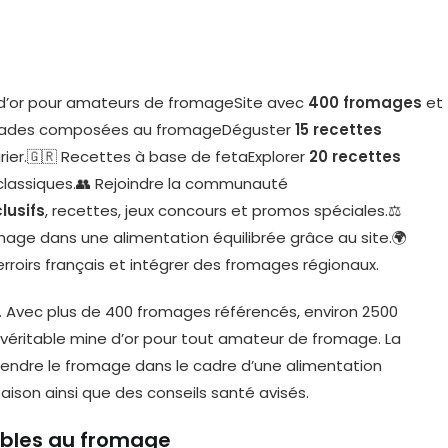
s d’or pour amateurs de fromageSite avec
400 fromages
et
 Salades composées au fromageDéguster
15 recettes
ier.🇬🇷 Recettes à base de fetaExplorer
20 recettes
classiques.👥 Rejoindre la communauté
lusifs
, recettes, jeux concours et promos spéciales.⚖️
mage dans une alimentation équilibrée grâce au site.🌍
rroirs français et intégrer des fromages régionaux.
 Avec plus de 400 fromages référencés, environ 2500
e véritable mine d’or pour tout amateur de fromage. La
ndre le fromage dans le cadre d’une alimentation
aison ainsi que des conseils santé avisés.
ables au fromage