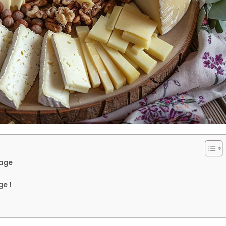
mage
ge !