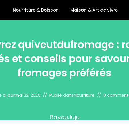
Nourriture & Boisson
Maison & Art de vivre
rez quiveutdufromage : re
és et conseils pour savou
fromages préférés
e à jour
mai 22, 2025
Publié dans
Nourriture
0 comment
BayouJuju