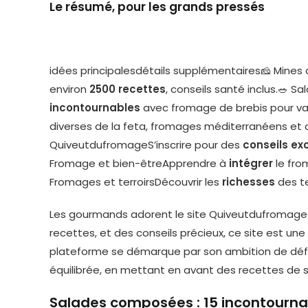
Le résumé, pour les grands pressés
idées principalesdétails supplémentaires🧀 Mine
environ
2500 recettes
, conseils santé inclus.
incontournables
avec fromage de brebis pour var
diverses de la feta, fromages méditerranéens et 
QuiveutdufromageS’inscrire pour des
conseils exc
Fromage et bien-êtreApprendre à
intégrer
le fro
Fromages et terroirsDécouvrir les
richesses
des te
Les gourmands adorent le site Quiveutdufromage.
recettes, et des conseils précieux, ce site est un
plateforme se démarque par son ambition de défe
équilibrée, en mettant en avant des recettes de s
Salades composées : 15 incontourn