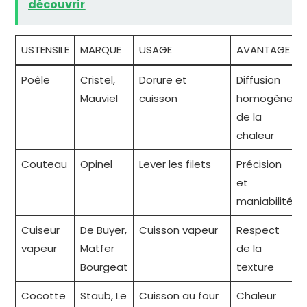
découvrir
USTENSILE
MARQUE
USAGE
AVANTAGE
Poêle
Cristel,
Dorure et
Diffusion
Mauviel
cuisson
homogène
de la
chaleur
Couteau
Opinel
Lever les filets
Précision
et
maniabilité
Cuiseur
De Buyer,
Cuisson vapeur
Respect
vapeur
Matfer
de la
Bourgeat
texture
Cocotte
Staub, Le
Cuisson au four
Chaleur