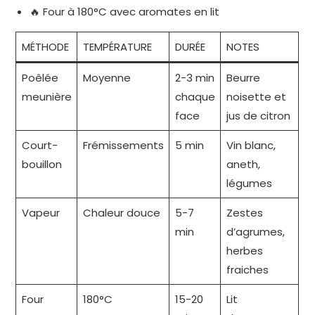
🔥 Four à 180°C avec aromates en lit
MÉTHODE
TEMPÉRATURE
DURÉE
NOTES
Poêlée
Moyenne
2-3 min
Beurre
meunière
chaque
noisette et
face
jus de citron
Court-
Frémissements
5 min
Vin blanc,
bouillon
aneth,
légumes
Vapeur
Chaleur douce
5-7
Zestes
min
d’agrumes,
herbes
fraiches
Four
180°C
15-20
Lit