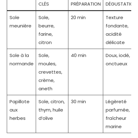
CLÉS
PRÉPARATION
DÉGUSTATION
Sole
Sole,
20 min
Texture
meunière
beurre,
fondante,
farine,
acidité
citron
délicate
Sole à la
Sole,
40 min
Doux, iodé,
normande
moules,
onctueux
crevettes,
crème,
aneth
Papillote
Sole, citron,
30 min
Légèreté
aux
thym, huile
parfumée,
herbes
d’olive
fraîcheur
marine