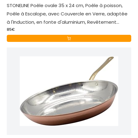
STONELINE Poêle ovale 35 x 24 cm, Poêle à poisson,
Poêle à Escalope, avec Couvercle en Verre, adaptée
à l'Induction, en fonte d'aluminium, Revêtement
85€
Antiadhésif avec de vraies particules de pierre