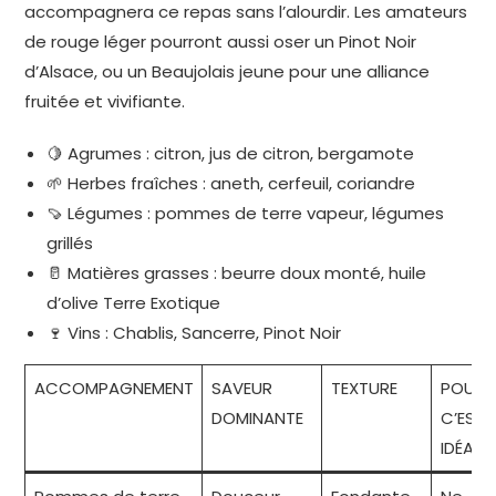
accompagnera ce repas sans l’alourdir. Les amateurs
de rouge léger pourront aussi oser un Pinot Noir
d’Alsace, ou un Beaujolais jeune pour une alliance
fruitée et vivifiante.
🍋 Agrumes : citron, jus de citron, bergamote
🌱 Herbes fraîches : aneth, cerfeuil, coriandre
🍠 Légumes : pommes de terre vapeur, légumes
grillés
🥛 Matières grasses : beurre doux monté, huile
d’olive Terre Exotique
🍷 Vins : Chablis, Sancerre, Pinot Noir
ACCOMPAGNEMENT
SAVEUR
TEXTURE
POURQ
DOMINANTE
C’EST
IDÉAL