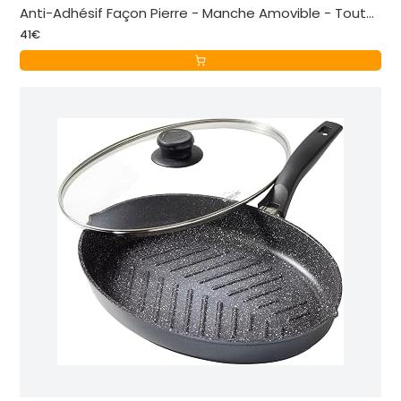
Anti-Adhésif Façon Pierre - Manche Amovible - Tout
41€
Feu, Noir