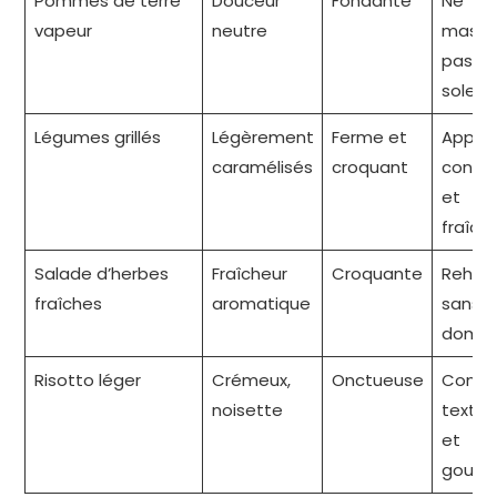
Pommes de terre
Douceur
Fondante
Ne
vapeur
neutre
masq
pas la
sole
Légumes grillés
Légèrement
Ferme et
Appor
caramélisés
croquant
contra
et
fraîch
Salade d’herbes
Fraîcheur
Croquante
Rehau
fraîches
aromatique
sans
domin
Risotto léger
Crémeux,
Onctueuse
Contr
noisette
textur
et
gourm