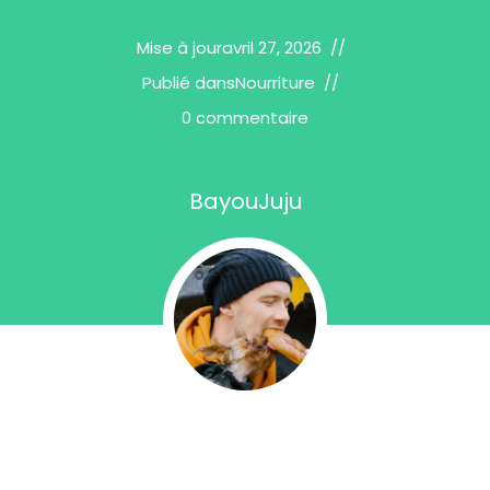
Mise à jour
avril 27, 2026
Publié dans
Nourriture
0 commentaire
BayouJuju