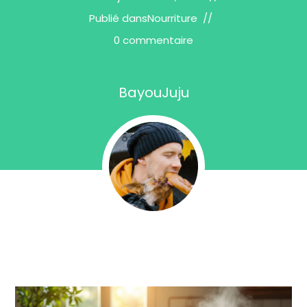
Publié dans
Nourriture
0 commentaire
BayouJuju