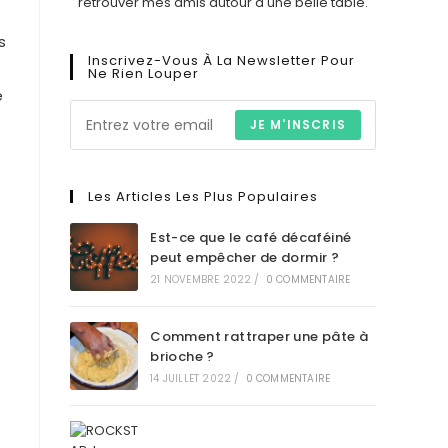
retrouver mes amis autour d'une belle table.
s
Inscrivez-Vous À La Newsletter Pour
Ne Rien Louper
e
JE M'INSCRIS
Les Articles Les Plus Populaires
Est-ce que le café décaféiné
peut empêcher de dormir ?
21 NOVEMBRE 2022
/
0 COMMENTAIRE
Comment rattraper une pâte à
brioche ?
14 JUILLET 2022
/
0 COMMENTAIRE