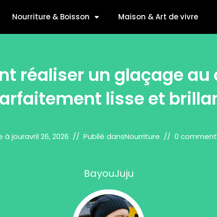
Nourriture & Boisson
Maison & Art de vivre
 réaliser un glaçage au 
arfaitement lisse et brilla
e à jour
avril 26, 2026
Publié dans
Nourriture
0 comment
BayouJuju