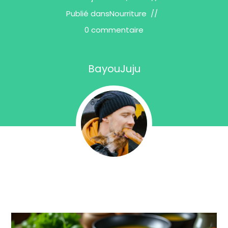
Publié dans
Nourriture
0 commentaire
BayouJuju