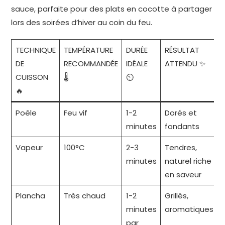
sauce, parfaite pour des plats en cocotte à partager
lors des soirées d’hiver au coin du feu.
TECHNIQUE
TEMPÉRATURE
DURÉE
RÉSULTAT
DE
RECOMMANDÉE
IDÉALE
ATTENDU ✨
CUISSON
🌡️
⏲️
🔥
Poêle
Feu vif
1-2
Dorés et
minutes
fondants
Vapeur
100°C
2-3
Tendres,
minutes
naturel riche
en saveur
Plancha
Très chaud
1-2
Grillés,
minutes
aromatiques
par