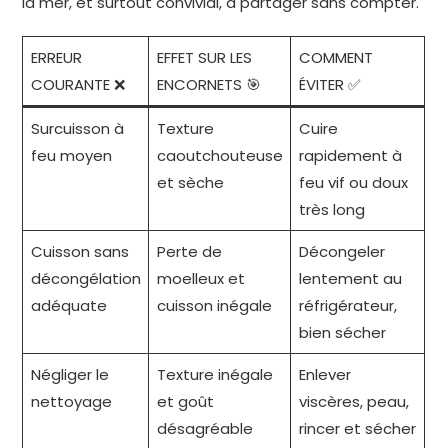
la mer, et surtout convivial, à partager sans compter.
ERREUR
EFFET SUR LES
COMMENT
COURANTE ❌
ENCORNETS 🎯
ÉVITER ✅
Surcuisson à
Texture
Cuire
feu moyen
caoutchouteuse
rapidement à
et sèche
feu vif ou doux
très long
Cuisson sans
Perte de
Décongeler
décongélation
moelleux et
lentement au
adéquate
cuisson inégale
réfrigérateur,
bien sécher
Négliger le
Texture inégale
Enlever
nettoyage
et goût
viscères, peau,
désagréable
rincer et sécher