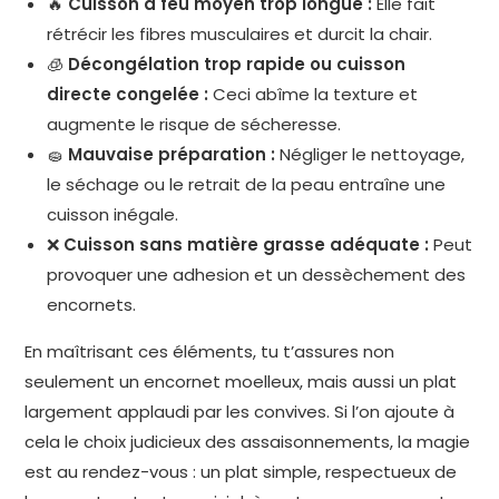
🔥
Cuisson à feu moyen trop longue :
Elle fait
rétrécir les fibres musculaires et durcit la chair.
🧊
Décongélation trop rapide ou cuisson
directe congelée :
Ceci abîme la texture et
augmente le risque de sécheresse.
🧽
Mauvaise préparation :
Négliger le nettoyage,
le séchage ou le retrait de la peau entraîne une
cuisson inégale.
❌
Cuisson sans matière grasse adéquate :
Peut
provoquer une adhesion et un dessèchement des
encornets.
En maîtrisant ces éléments, tu t’assures non
seulement un encornet moelleux, mais aussi un plat
largement applaudi par les convives. Si l’on ajoute à
cela le choix judicieux des assaisonnements, la magie
est au rendez-vous : un plat simple, respectueux de