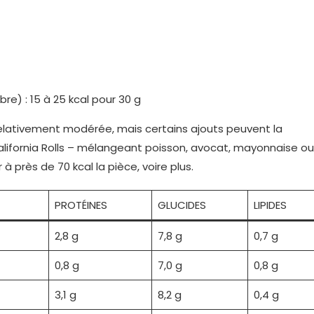
e) : 15 à 25 kcal pour 30 g
relativement modérée, mais certains ajouts peuvent la
lifornia Rolls – mélangeant poisson, avocat, mayonnaise ou
près de 70 kcal la pièce, voire plus.
PROTÉINES
GLUCIDES
LIPIDES
2,8 g
7,8 g
0,7 g
0,8 g
7,0 g
0,8 g
3,1 g
8,2 g
0,4 g