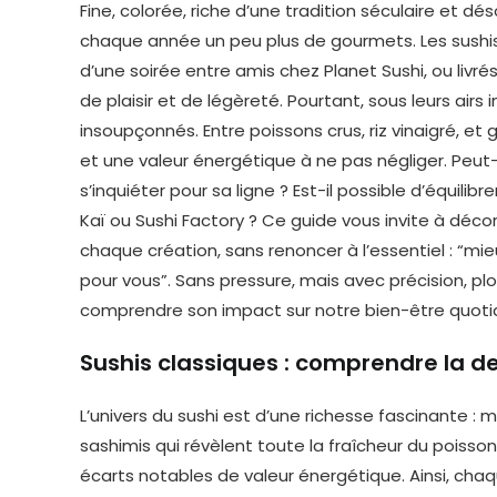
Fine, colorée, riche d’une tradition séculaire et dé
chaque année un peu plus de gourmets. Les sushis 
d’une soirée entre amis chez Planet Sushi, ou livr
de plaisir et de légèreté. Pourtant, sous leurs air
insoupçonnés. Entre poissons crus, riz vinaigré, e
et une valeur énergétique à ne pas négliger. Peut-
s’inquiéter pour sa ligne ? Est-il possible d’équi
Kaï ou Sushi Factory ? Ce guide vous invite à décor
chaque création, sans renoncer à l’essentiel : “m
pour vous”. Sans pressure, mais avec précision,
comprendre son impact sur notre bien-être quotid
Sushis classiques : comprendre la de
L’univers du sushi est d’une richesse fascinante : m
sashimis qui révèlent toute la fraîcheur du poisso
écarts notables de valeur énergétique. Ainsi, chaqu