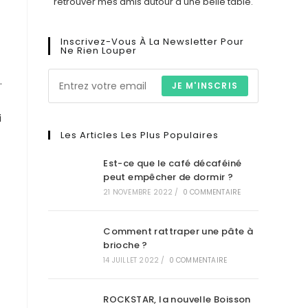
retrouver mes amis autour d'une belle table.
Inscrivez-Vous À La Newsletter Pour
Ne Rien Louper
…
JE M'INSCRIS
i
Les Articles Les Plus Populaires
Est-ce que le café décaféiné
peut empêcher de dormir ?
21 NOVEMBRE 2022
/
0 COMMENTAIRE
Comment rattraper une pâte à
brioche ?
14 JUILLET 2022
/
0 COMMENTAIRE
ROCKSTAR, la nouvelle Boisson