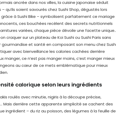
sormais ancrée dans nos villes, la cuisine japonaise séduit
– qu’ils soient savourés chez Sushi Shop, dégustés lors
és grâce à Sushi Bike – symbolisent parfaitement ce mariage
s innocents, ces bouchées recèlent des secrets nutritionnels
t garnitures variées, chaque pièce dévoile une facette unique
on craquer sur un plateau de Koi Sushi ou Sushi Paris sans
librer gourmandise et santé en composant son menu chez Sush
tiquer avec bienveillance les calories cachées derrière
ieux manger, ce n’est pas manger moins, c’est manger mieux
 plongeons au cœur de ce mets emblématique pour mieux
ien.
nsité calorique selon leurs ingrédients
akis roulés avec minutie, nigiris à la découpe précise,
n… Mais derrière cette apparente simplicité se cachent des
e ingrédient – du riz au poisson, des légumes à la feuille de