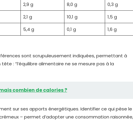
2,9 g
8,0 g
0,3 g
2,1 g
10,1 g
1,5 g
5,4 g
0,1 g
1,6 g
fférences sont scrupuleusement indiquées, permettant à
tête : “l’équilibre alimentaire ne se mesure pas à la
mais combien de calories ?
ment sur ses apports énergétiques. Identifier ce qui pèse le
nt crémeux – permet d’adopter une consommation raisonnée