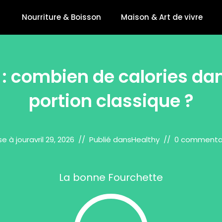
Nourriture & Boisson
Maison & Art de vivre
 : combien de calories da
portion classique ?
se à jour
avril 29, 2026
Publié dans
Healthy
0 commenta
La bonne Fourchette