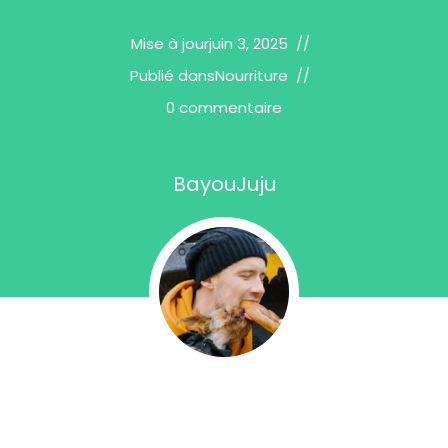
Mise à jour
juin 3, 2025
Publié dans
Nourriture
0 commentaire
BayouJuju