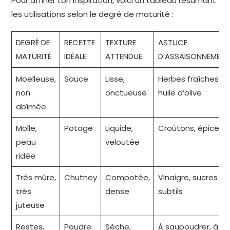
Pour affiner ton inspiration, voici un tableau résumant
les utilisations selon le degré de maturité :
DEGRÉ DE
RECETTE
TEXTURE
ASTUCE
MATURITÉ
IDÉALE
ATTENDUE
D’ASSAISONNEMENT
Moelleuse,
Sauce
Lisse,
Herbes fraîches,
non
onctueuse
huile d’olive
abîmée
Molle,
Potage
Liquide,
Croûtons, épices
peau
veloutée
ridée
Très mûre,
Chutney
Compotée,
Vinaigre, sucres
très
dense
subtils
juteuse
Restes,
Poudre
Sèche,
À saupoudrer, à