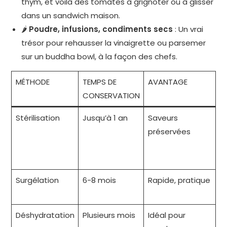
thym, et voilà des tomates à grignoter ou à glisser
dans un sandwich maison.
🌶️
Poudre, infusions, condiments secs
: Un vrai
trésor pour rehausser la vinaigrette ou parsemer
sur un buddha bowl, à la façon des chefs.
MÉTHODE
TEMPS DE
AVANTAGE
S
CONSERVATION
P
Stérilisation
Jusqu’à 1 an
Saveurs
L
préservées
D
d
F
Surgélation
6-8 mois
Rapide, pratique
L
V
Déshydratation
Plusieurs mois
Idéal pour
C