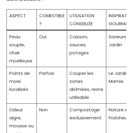
ASPECT
COMESTIBLE
UTILISATION
INSPIRATIO
?
CONSEILLÉE
GOURMAND
Peau
Oui
Cuisson,
Saveurs du
souple,
sauces,
Jardin
chair
potages
moelleuse
Points de
Parfois
Couper les
Le Jardin d
moisi
zones
Mamie
localisés
abîmées, reste
utilisable
Odeur
Non
Compostage
Nature et
aigre,
exclusivement
Fraîcheur
mousse ou