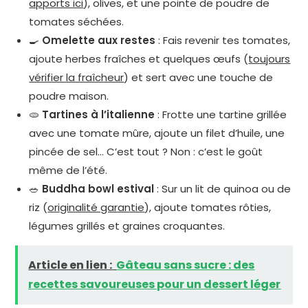
apports ici
), olives, et une pointe de poudre de
tomates séchées.
🍳
Omelette aux restes
: Fais revenir tes tomates,
ajoute herbes fraîches et quelques œufs (
toujours
vérifier la fraîcheur
) et sert avec une touche de
poudre maison.
🫓
Tartines à l’italienne
: Frotte une tartine grillée
avec une tomate mûre, ajoute un filet d’huile, une
pincée de sel… C’est tout ? Non : c’est le goût
même de l’été.
🥗
Buddha bowl estival
: Sur un lit de quinoa ou de
riz (
originalité garantie
), ajoute tomates rôties,
légumes grillés et graines croquantes.
Article en lien :
Gâteau sans sucre : des
recettes savoureuses pour un dessert léger