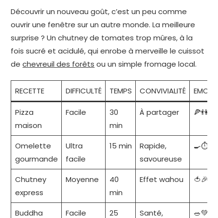
Découvrir un nouveau goût, c’est un peu comme
ouvrir une fenêtre sur un autre monde. La meilleure
surprise ? Un chutney de tomates trop mûres, à la
fois sucré et acidulé, qui enrobe à merveille le cuissot
de
chevreuil des forêts
ou un simple fromage local.
RECETTE
DIFFICULTÉ
TEMPS
CONVIVIALITÉ
EMOJI
Pizza
Facile
30
À partager
🍕👫
maison
min
Omelette
Ultra
15 min
Rapide,
🍳⏱️
gourmande
facile
savoureuse
Chutney
Moyenne
40
Effet wahou
🍅🎉
express
min
Buddha
Facile
25
Santé,
🥗💚