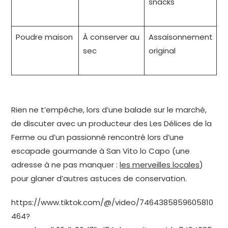
snacks
d
T
Poudre maison
À conserver au
Assaisonnement
N
sec
original
e
F
Rien ne t’empêche, lors d’une balade sur le marché,
de discuter avec un producteur des Les Délices de la
Ferme ou d’un passionné rencontré lors d’une
escapade gourmande à San Vito lo Capo (une
adresse à ne pas manquer :
les merveilles locales
)
pour glaner d’autres astuces de conservation.
https://www.tiktok.com/@/video/7464385859605810
464?