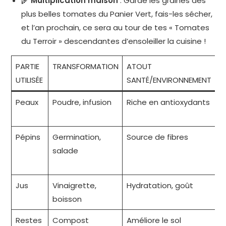
🌾
Multiplication maison
: Garde les graines des
plus belles tomates du Panier Vert, fais-les sécher,
et l’an prochain, ce sera au tour de tes « Tomates
du Terroir » descendantes d’ensoleiller la cuisine !
PARTIE
TRANSFORMATION
ATOUT
I
UTILISÉE
SANTÉ/ENVIRONNEMENT
Peaux
Poudre, infusion
Riche en antioxydants
S
a
Pépins
Germination,
Source de fibres
G
salade
r
g
Jus
Vinaigrette,
Hydratation, goût
B
boisson
Restes
Compost
Améliore le sol
R