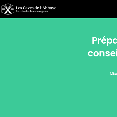
Prépa
consei
Mis