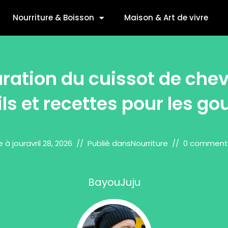
Nourriture & Boisson
Maison & Art de vivre
ration du cuissot de chevr
ls et recettes pour les g
e à jour
avril 28, 2026
Publié dans
Nourriture
0 comment
BayouJuju