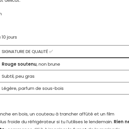
t délicat.
n
 10 jours
SIGNATURE DE QUALITÉ ✅
Rouge soutenu
, non brune
Subtil, peu gras
Légère, parfum de sous-bois
anche en bois, un couteau à trancher affûté et un film
us froide du réfrigérateur si tu l’utilises le lendemain.
Rien n