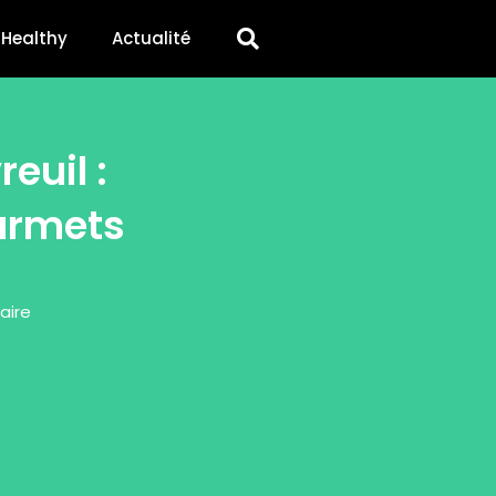
Healthy
Actualité
euil :
ourmets
aire