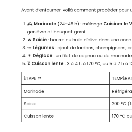
Avant d’enfourner, voilà comment procéder pour un
🕰️
Marinade
(24–48 h) : mélange
Cuisiner le
genièvre et bouquet garni.
🔥
Saisie
: beurre ou huile d’olive dans une coc
🥕
Légumes
: ajout de lardons, champignons, car
🍷
Déglace
: un filet de cognac ou de marinade
⏳
Cuisson lente
: 3 à 4 h à 170 °C, ou 5 à 7 h à
ÉTAPE 🍴
TEMPÉRATU
Marinade
Réfrigér
Saisie
200 °C (f
Cuisson lente
170 °C ou