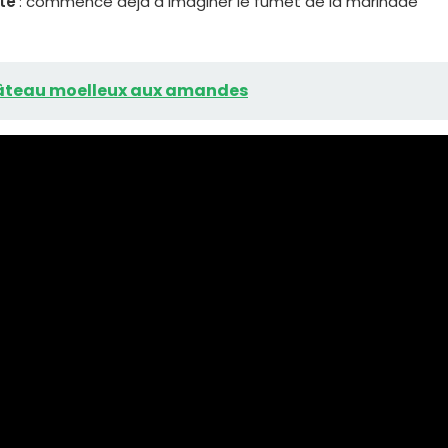
te
: commence déjà à imaginer le fumet de la marinade
e gâteau moelleux aux amandes