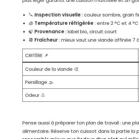
plus léger garantit une cuisson maîtrisée et un goû
🔪
Inspection visuelle
: couleur sombre, grain fi
🧊
Température réfrigérée
: entre 2 °C et 4 °C
🍃
Provenance
: label bio, circuit court
📆
Fraîcheur
: mieux vaut une viande affinée 7 à
CRITÈRE 📌
Couleur de la viande 🎨
Persillage 🌫️
Odeur 👃
Pense aussi à préparer ton plan de travail : une pl
alimentaire. Réserve ton cuissot dans la partie la pl