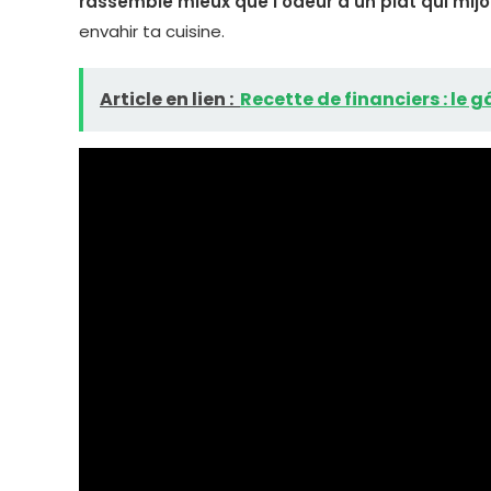
rassemble mieux que l’odeur d’un plat qui mijo
envahir ta cuisine.
Article en lien :
Recette de financiers : l