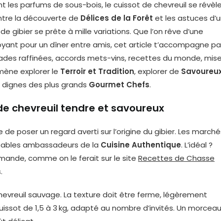
t les parfums de sous-bois, le cuissot de chevreuil se révèl
ntre la découverte de
Délices de la Forêt
et les astuces d’
 gibier se prête à mille variations. Que l’on rêve d’une
yant pour un dîner entre amis, cet article t’accompagne p
nades raffinées, accords mets-vins, recettes du monde, mis
mène explorer le
Terroir et Tradition
, explorer de
Savoureu
dignes des plus grands
Gourmet Chefs
.
de chevreuil tendre et savoureux
 de poser un regard averti sur l’origine du gibier. Les marché
itables ambassadeurs de la
Cuisine Authentique
. L’idéal ?
mande, comme on le ferait sur le site
Recettes de Chasse
.
chevreuil sauvage. La texture doit être ferme, légèrement
n cuissot de 1,5 à 3 kg, adapté au nombre d’invités. Un morcea