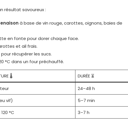
 résultat savoureux :
 Venaison
à base de vin rouge, carottes, oignons, baies de
otte en fonte pour dorer chaque face.
ottes et ail frais.
 pour récupérer les sucs.
 120 °C dans un four préchauffé.
RE 🌡️
DURÉE ⏳
ateur
24–48 h
eu vif)
5–7 min
 120 °C
3–7 h