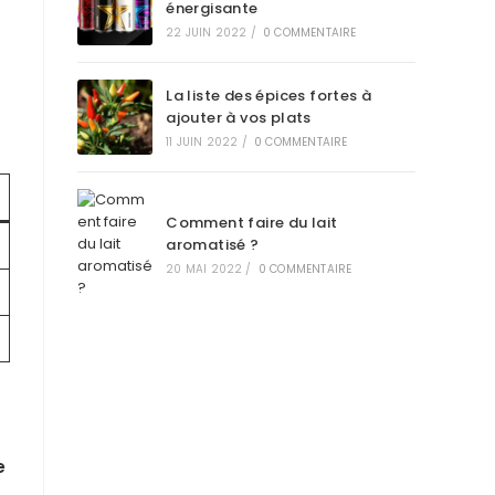
énergisante
22 JUIN 2022
/
0 COMMENTAIRE
La liste des épices fortes à
ajouter à vos plats
11 JUIN 2022
/
0 COMMENTAIRE
Comment faire du lait
aromatisé ?
20 MAI 2022
/
0 COMMENTAIRE
e