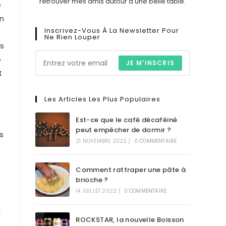
retrouver mes amis autour d'une belle table.
e
un
Inscrivez-Vous À La Newsletter Pour
Ne Rien Louper
as
e
JE M'INSCRIS
x
Les Articles Les Plus Populaires
Est-ce que le café décaféiné
peut empêcher de dormir ?
s
21 NOVEMBRE 2022
/
0 COMMENTAIRE
Comment rattraper une pâte à
brioche ?
14 JUILLET 2022
/
0 COMMENTAIRE
u
ROCKSTAR, la nouvelle Boisson