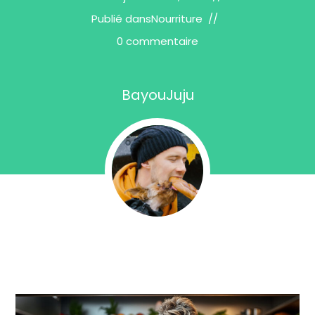
Publié dans
Nourriture
0 commentaire
BayouJuju