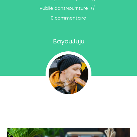
Publié dans
Nourriture
0 commentaire
BayouJuju