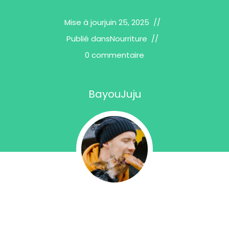
Mise à jour
juin 25, 2025
Publié dans
Nourriture
0 commentaire
BayouJuju