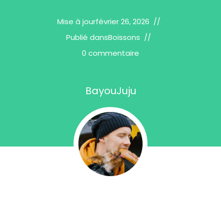
Mise à jour
février 26, 2026
Publié dans
Boissons
0 commentaire
BayouJuju