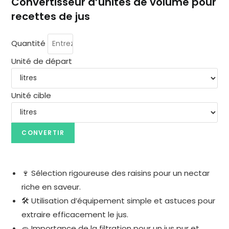
Convertisseur d’unités de volume pour
recettes de jus
Quantité
Entrez une valeur numérique à convertir
Unité de départ
Sélectionnez l’unité de la quantité à convertir
Unité cible
Sélectionnez l’unité dans laquelle convertir
CONVERTIR
🍷 Sélection rigoureuse des raisins pour un nectar
riche en saveur.
🛠️ Utilisation d’équipement simple et astuces pour
extraire efficacement le jus.
🧽 Importance de la filtration pour un jus pur et