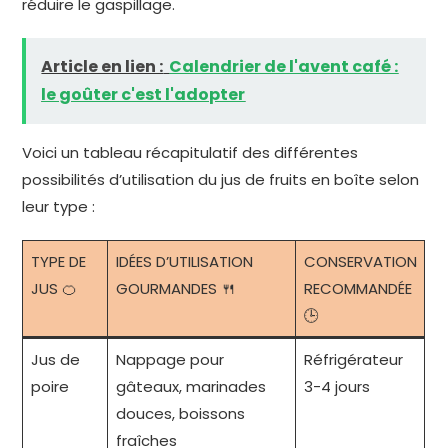
réduire le gaspillage.
Article en lien :
Calendrier de l'avent café :
le goûter c'est l'adopter
Voici un tableau récapitulatif des différentes
possibilités d’utilisation du jus de fruits en boîte selon
leur type :
TYPE DE
IDÉES D’UTILISATION
CONSERVATION
JUS 🍊
GOURMANDES 🍴
RECOMMANDÉE
🕒
Jus de
Nappage pour
Réfrigérateur
poire
gâteaux, marinades
3-4 jours
douces, boissons
fraîches