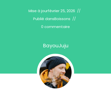
Mise à jour
février 25, 2026
Publié dans
Boissons
0 commentaire
BayouJuju