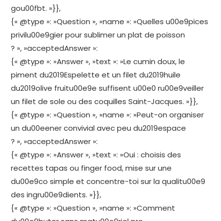
gou00fbt. »}},
{« @type »: »Question », »name »: »Quelles u00e9pices
privilu00e9gier pour sublimer un plat de poisson
? », »acceptedAnswer »:
{« @type »: »Answer », »text »: »Le cumin doux, le
piment du2019Espelette et un filet du2019huile
du2019olive fruitu00e9e suffisent u00e0 ru00e9veiller
un filet de sole ou des coquilles Saint-Jacques. »}},
{« @type »: »Question », »name »: »Peut-on organiser
un du00eener convivial avec peu du2019espace
? », »acceptedAnswer »:
{« @type »: »Answer », »text »: »Oui : choisis des
recettes tapas ou finger food, mise sur une
du00e9co simple et concentre-toi sur la qualitu00e9
des ingru00e9dients. »}},
{« @type »: »Question », »name »: »Comment