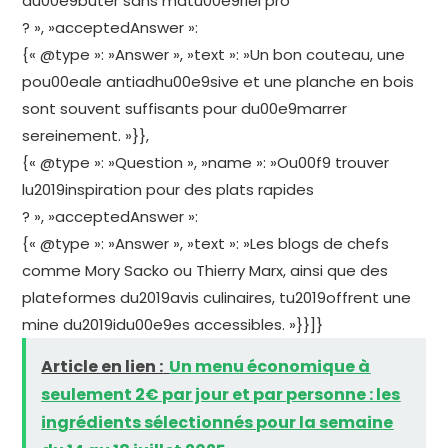
du00e9buter sans matu00e9riel pro
? », »acceptedAnswer »:
{« @type »: »Answer », »text »: »Un bon couteau, une
pou00eale antiadhu00e9sive et une planche en bois
sont souvent suffisants pour du00e9marrer
sereinement. »}},
{« @type »: »Question », »name »: »Ou00f9 trouver
lu2019inspiration pour des plats rapides
? », »acceptedAnswer »:
{« @type »: »Answer », »text »: »Les blogs de chefs
comme Mory Sacko ou Thierry Marx, ainsi que des
plateformes du2019avis culinaires, tu2019offrent une
mine du2019idu00e9es accessibles. »}}]}
Article en lien :
Un menu économique à
seulement 2€ par jour et par personne : les
ingrédients sélectionnés pour la semaine