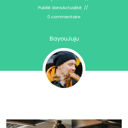
Publié dans
Actualité
0 commentaire
BayouJuju