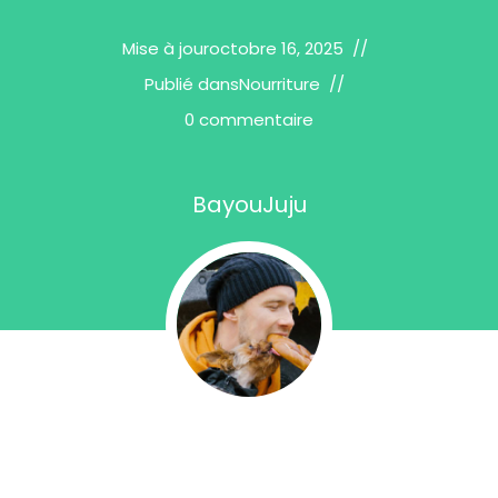
Mise à jour
octobre 16, 2025
Publié dans
Nourriture
0 commentaire
BayouJuju