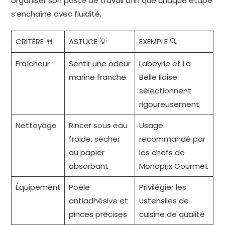
organiser son poste de travail afin que chaque étape
s’enchaîne avec fluidité.
CRITÈRE 🍴
ASTUCE 💡
EXEMPLE 🔍
Fraîcheur
Sentir une odeur
Labeyrie et La
marine franche
Belle Iloise
sélectionnent
rigoureusement
Nettoyage
Rincer sous eau
Usage
froide, sécher
recommandé par
au papier
les chefs de
absorbant
Monoprix Gourmet
Équipement
Poêle
Privilégier les
antiadhésive et
ustensiles de
pinces précises
cuisine de qualité