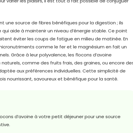
 varier les plaisirs, il est tout à fait possible de conjuguer
t une source de fibres bénéfiques pour la digestion ; ils
e qui aide à maintenir un niveau d’énergie stable. Ce point
itent éviter les coups de fatigue en milieu de matinée. En
 micronutriments comme le fer et le magnésium en fait un
nels. Grâce à leur polyvalence, les flocons d’avoine
aturels, comme des fruits frais, des graines, ou encore de
daptée aux préférences individuelles. Cette simplicité de
fois nourrissant, savoureux et bénéfique pour la santé.
ocons d’avoine à votre petit déjeuner pour une source
tive.