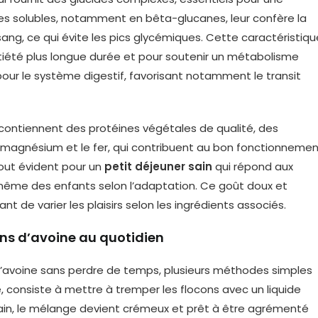
bres solubles, notamment en bêta-glucanes, leur confère la
sang, ce qui évite les pics glycémiques. Cette caractéristiqu
tiété plus longue durée et pour soutenir un métabolisme
 pour le système digestif, favorisant notamment le transit
e contiennent des protéines végétales de qualité, des
magnésium et le fer, qui contribuent au bon fonctionneme
atout évident pour un
petit déjeuner sain
qui répond aux
t même des enfants selon l’adaptation. Ce goût doux et
t de varier les plaisirs selon les ingrédients associés.
ons d’avoine au quotidien
’avoine sans perdre de temps, plusieurs méthodes simples
e, consiste à mettre à tremper les flocons avec un liquide
demain, le mélange devient crémeux et prêt à être agrémenté