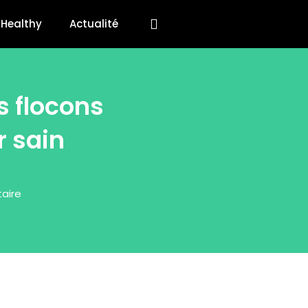
Healthy
Actualité
 flocons
r sain
aire