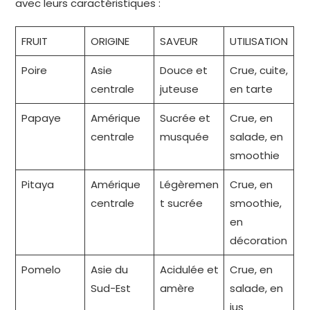
avec leurs caractéristiques :
FRUIT
ORIGINE
SAVEUR
UTILISATION
Poire
Asie
Douce et
Crue, cuite,
centrale
juteuse
en tarte
Papaye
Amérique
Sucrée et
Crue, en
centrale
musquée
salade, en
smoothie
Pitaya
Amérique
Légèremen
Crue, en
centrale
t sucrée
smoothie,
en
décoration
Pomelo
Asie du
Acidulée et
Crue, en
Sud-Est
amère
salade, en
jus