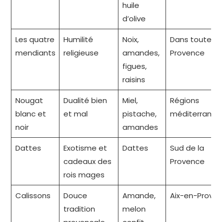
huile
d’olive
Les quatre
Humilité
Noix,
Dans toute la
mendiants
religieuse
amandes,
Provence
figues,
raisins
Nougat
Dualité bien
Miel,
Régions
blanc et
et mal
pistache,
méditerranée
noir
amandes
Dattes
Exotisme et
Dattes
Sud de la
cadeaux des
Provence
rois mages
Calissons
Douce
Amande,
Aix-en-Prove
tradition
melon