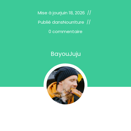
Mise à jour
juin 18, 2026
Publié dans
Nourriture
0 commentaire
BayouJuju