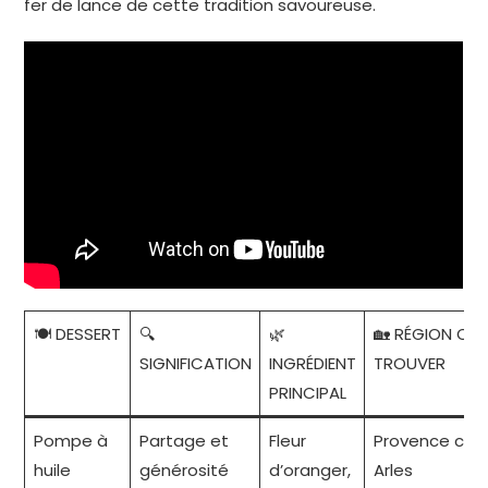
fer de lance de cette tradition savoureuse.
🍽️ DESSERT
🔍
🌿
🏡 RÉGION OÙ 
SIGNIFICATION
INGRÉDIENT
TROUVER
PRINCIPAL
Pompe à
Partage et
Fleur
Provence cent
huile
générosité
d’oranger,
Arles