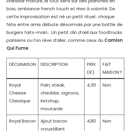
cheddar maturé, le tout servi sur des planches en
bois, ambiance french touch et rires à volonté. De
cette improvisation est né un petit rituel : chaque
fête entre amis débute désormais par une battle de
burgers faits-main… Un petit clin d’œil aux foodtrucks
parisiens ou l’on rêve d’aller, comme ceux du
Camion
Qui Fume
.
DÉCLINAISON
DESCRIPTION
PRIX
FAIT
(€)
MAISON ?
Royal
Pain, steak,
4,30
Non
Cheese
cheddar, oignons,
Classique
ketchup,
moutarde
Royal Bacon
Ajout bacon
4,80
Non
croustillant