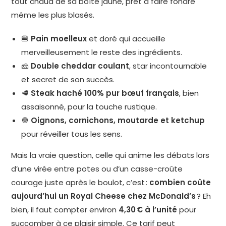
tout chaud de sa boîte jaune, prêt à faire fondre
même les plus blasés.
🍔
Pain moelleux
et doré qui accueille
merveilleusement le reste des ingrédients.
🧀
Double cheddar coulant
, star incontournable
et secret de son succès.
🥩
Steak haché 100% pur bœuf français
, bien
assaisonné, pour la touche rustique.
🧅
Oignons, cornichons, moutarde et ketchup
pour réveiller tous les sens.
Mais la vraie question, celle qui anime les débats lors
d’une virée entre potes ou d’un casse-croûte
courage juste après le boulot, c’est :
combien coûte
aujourd’hui un Royal Cheese chez McDonald’s
? Eh
bien, il faut compter environ
4,30 € à l’unité
pour
succomber à ce plaisir simple. Ce tarif peut