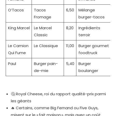
O’Tacos
Tacos
6,50
Mélange
Fromage
burger-tacos
King Marcel
Le Marcel
8,20
Ingrédients
Classic
terroir
Le Camion
Le Classique
11,00
Burger gourmet
Qui Fume
foodtruck
Paul
Burger pain-
5,40
Burger
de-mie
boulanger
🤔 Royal Cheese, roi du rapport qualité-prix parmi
les géants
🔥 Certains, comme Big Fernand ou Five Guys,
misent sur le « fait maison », mais avec un coût