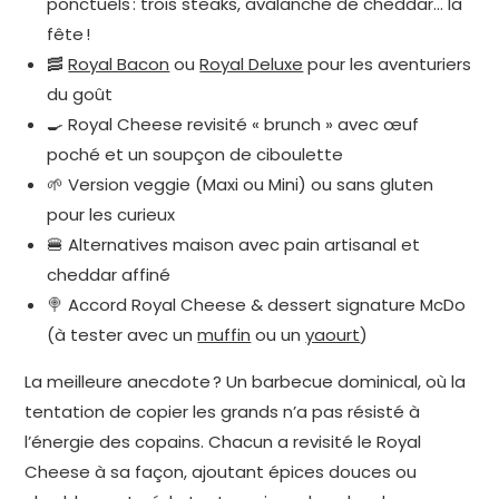
ponctuels : trois steaks, avalanche de cheddar… la
fête !
🥓
Royal Bacon
ou
Royal Deluxe
pour les aventuriers
du goût
🍳 Royal Cheese revisité « brunch » avec œuf
poché et un soupçon de ciboulette
🌱 Version veggie (Maxi ou Mini) ou sans gluten
pour les curieux
🍔 Alternatives maison avec pain artisanal et
cheddar affiné
🍭 Accord Royal Cheese & dessert signature McDo
(à tester avec un
muffin
ou un
yaourt
)
La meilleure anecdote ? Un barbecue dominical, où la
tentation de copier les grands n’a pas résisté à
l’énergie des copains. Chacun a revisité le Royal
Cheese à sa façon, ajoutant épices douces ou