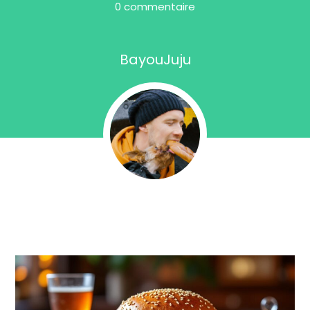
0 commentaire
BayouJuju