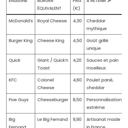
ENSEIGNE
BURGER
PRIX
À RETENIR 🔎
ÉQUIVALENT
(€)
McDonald’s
Royal Cheese
4,30
Cheddar
mythique
Burger King
Cheese King
4,50
Goût grillé
unique
Quick
Giant / Quick’n
4,20
Sauces et pain
Toast
moelleux
KFC
Colonel
4,60
Poulet pané,
Cheese
cheddar
Five Guys
Cheeseburger
8,50
Personnalisation
extrême
Big
Le Big Fernand
9,90
Artisanat made
Fernand
in France