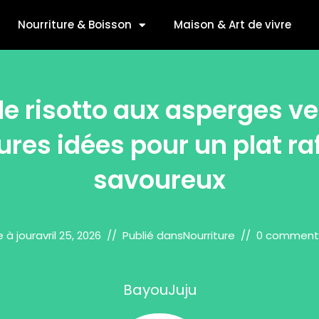
Nourriture & Boisson
Maison & Art de vivre
e risotto aux asperges ve
ures idées pour un plat raf
savoureux
e à jour
avril 25, 2026
Publié dans
Nourriture
0 comment
BayouJuju