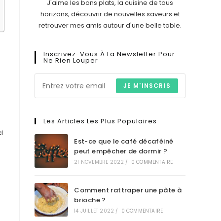
J'aime les bons plats, la cuisine de tous
horizons, découvrir de nouvelles saveurs et
retrouver mes amis autour d'une belle table.
Inscrivez-Vous À La Newsletter Pour
Ne Rien Louper
JE M'INSCRIS
Les Articles Les Plus Populaires
i
Est-ce que le café décaféiné
peut empêcher de dormir ?
21 NOVEMBRE 2022
/
0 COMMENTAIRE
Comment rattraper une pâte à
brioche ?
14 JUILLET 2022
/
0 COMMENTAIRE