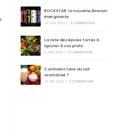
ROCKSTAR, la nouvelle Boisson
énergisante
e
22 JUIN 2022
/
0 COMMENTAIRE
La liste des épices fortes à
ajouter à vos plats
11 JUIN 2022
/
0 COMMENTAIRE
Comment faire du lait
aromatisé ?
20 MAI 2022
/
0 COMMENTAIRE