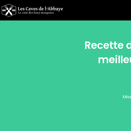
Recette d
meille
Mis