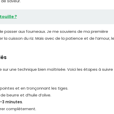
 de saveur.
touille ?
s de passer aux fourneaux. Je me souviens de ma première
ter la cuisson du riz. Mais avec de la patience et de l’amour, l
lés
e sur une technique bien maîtrisée. Voici les étapes à suivre
pointes et en tronçonnant les tiges.
e beurre et d’huile d’olive.
2-3 minutes
.
porer complètement.