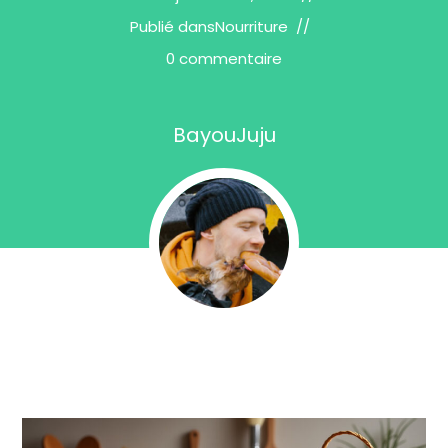
Publié dans
Nourriture
0 commentaire
BayouJuju