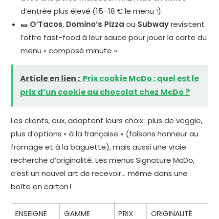
d’entrée plus élevé (15–18 € le menu !)
🌯
O’Tacos
,
Domino’s Pizza
ou
Subway
revisitent
l’offre fast-food à leur sauce pour jouer la carte du
menu « composé minute »
Article en lien :
Prix cookie McDo : quel est le
prix d’un cookie au chocolat chez McDo ?
Les clients, eux, adaptent leurs choix : plus de veggie,
plus d’options « à la française » (faisons honneur au
fromage et à la baguette), mais aussi une vraie
recherche d’originalité. Les menus Signature McDo,
c’est un nouvel art de recevoir… même dans une
boîte en carton !
ENSEIGNE
GAMME
PRIX
ORIGINALITÉ