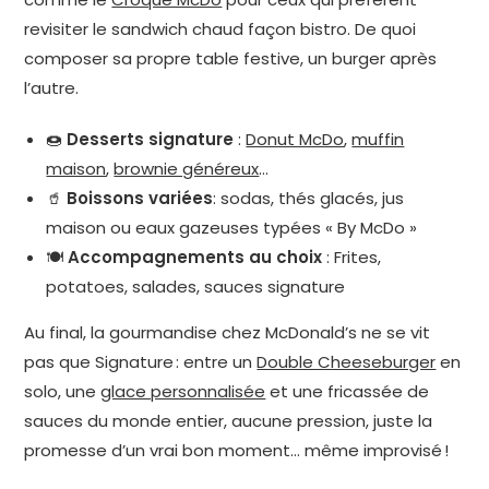
revisiter le sandwich chaud façon bistro. De quoi
composer sa propre table festive, un burger après
l’autre.
🍩
Desserts signature
:
Donut McDo
,
muffin
maison
,
brownie généreux
…
🥤
Boissons variées
: sodas, thés glacés, jus
maison ou eaux gazeuses typées « By McDo »
🍽️
Accompagnements au choix
: Frites,
potatoes, salades, sauces signature
Au final, la gourmandise chez McDonald’s ne se vit
pas que Signature : entre un
Double Cheeseburger
en
solo, une
glace personnalisée
et une fricassée de
sauces du monde entier, aucune pression, juste la
promesse d’un vrai bon moment… même improvisé !