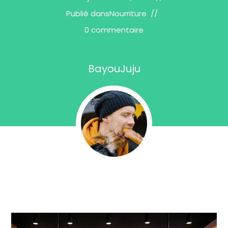
Publié dans
Nourriture
0 commentaire
BayouJuju