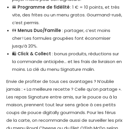
🍔
Programme de fidélité
: 1 € = 10 points, et très
vite, des frites ou un menu gratos. Gourmand-rusé,
c’est permis.
👫
Menus Duo/Famille
: partager, c’est moins
cher ! Les formules groupées font économiser
jusqu’à 20%.
🛍️
Click & Collect
: bonus produits, réductions sur
la commande anticipée… et les frais de livraison en
moins. La clé du menu Signature malin.
Envie de profiter de tous ces avantages ? N’oublie
jamais : « La meilleure recette ? Celle qu’on partage ».
Les repas Signature entre amis, sur le pouce ou à la
maison, prennent tout leur sens grâce à ces petits
coups de pouce digitally gourmands. Pour les férus
de la carte, on recommande aussi de surveiller les prix
du
menu Royal Cheese
ou du
Filet O’Fish McDo
selon