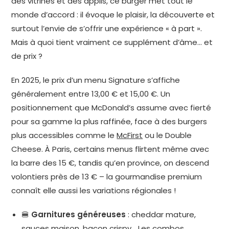
des vitrines et des applis, ce burger met tout le
monde d’accord : il évoque le plaisir, la découverte et
surtout l’envie de s’offrir une expérience « à part ».
Mais à quoi tient vraiment ce supplément d’âme… et
de prix ?
En 2025, le prix d’un menu Signature s’affiche
généralement entre 13,00 € et 15,00 €. Un
positionnement que McDonald’s assume avec fierté
pour sa gamme la plus raffinée, face à des burgers
plus accessibles comme le
McFirst
ou le Double
Cheese. À Paris, certains menus flirtent même avec
la barre des 15 €, tandis qu’en province, on descend
volontiers près de 13 € – la gourmandise premium
connaît elle aussi les variations régionales !
🍔
Garnitures généreuses
: cheddar mature,
sauces maison, bacon crispy… Les combos