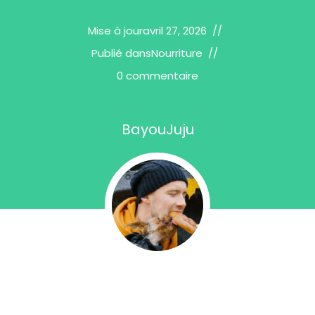
Mise à jour
avril 27, 2026
Publié dans
Nourriture
0 commentaire
BayouJuju