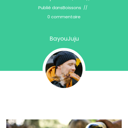
Publié dans
Boissons
0 commentaire
BayouJuju