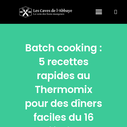
Nourriture & Boisson
Maison & Art de vivre
Batch cooking :
5 recettes
rapides au
Thermomix
pour des dîners
faciles du 16