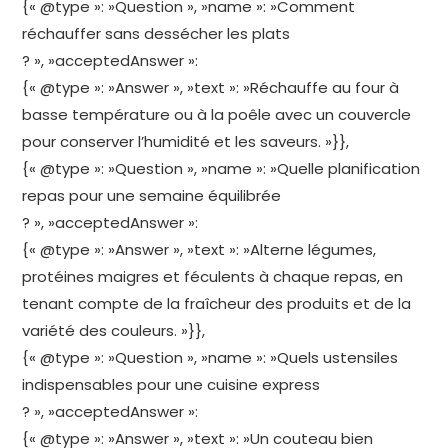
{« @type »: »Question », »name »: »Comment
réchauffer sans dessécher les plats
? », »acceptedAnswer »:
{« @type »: »Answer », »text »: »Réchauffe au four à
basse température ou à la poêle avec un couvercle
pour conserver l’humidité et les saveurs. »}},
{« @type »: »Question », »name »: »Quelle planification
repas pour une semaine équilibrée
? », »acceptedAnswer »:
{« @type »: »Answer », »text »: »Alterne légumes,
protéines maigres et féculents à chaque repas, en
tenant compte de la fraîcheur des produits et de la
variété des couleurs. »}},
{« @type »: »Question », »name »: »Quels ustensiles
indispensables pour une cuisine express
? », »acceptedAnswer »:
{« @type »: »Answer », »text »: »Un couteau bien