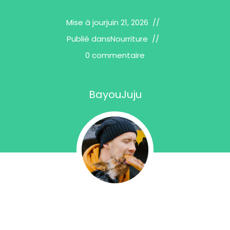
Mise à jour
juin 21, 2026
Publié dans
Nourriture
0 commentaire
BayouJuju