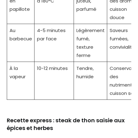
en
à 180°C
juteux,
des arômes
papillote
parfumé
cuisson
douce
Au
4-5 minutes
Légèrement
Saveurs
barbecue
par face
fumé,
fumées,
texture
convivialité
ferme
À la
10-12 minutes
Tendre,
Conservati
vapeur
humide
des
nutriments,
cuisson sai
Recette express : steak de thon saisie aux
épices et herbes