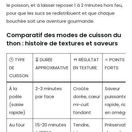
le poisson, et à laisser reposer 1 à 2 minutes hors feu,
pour que les sucs se redistribuent et que chaque
bouchée soit une aventure gourmande.
Comparatif des modes de cuisson du
thon : histoire de textures et saveurs
🕒 TYPE
⏳ DURÉE
🍴 RÉSULTAT
⭐ POINTS
DE
APPROXIMATIVE
EN TEXTURE
FORTS
CUISSON
À la
2-3 minutes
Croûte
Saveur
poêle
par face
dorée, cœur
puissante,
(saisie
mi-cuit
rapide, riche
rapide)
fondant
en oméga-
Au four
15-20 minutes
Tendre,
Préservatio