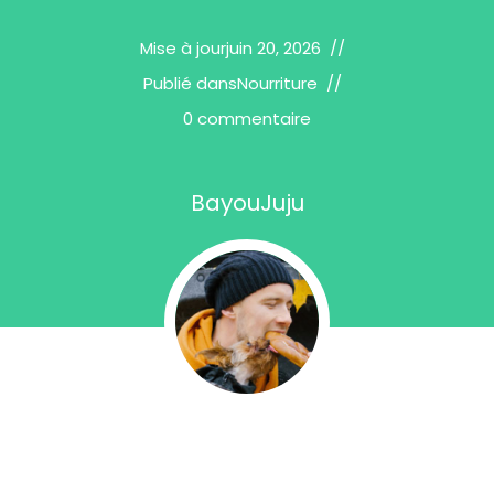
Mise à jour
juin 20, 2026
Publié dans
Nourriture
0 commentaire
BayouJuju