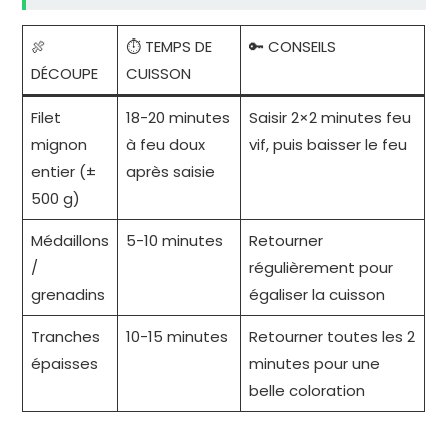
🍖
⏱️ TEMPS DE
🔑 CONSEILS
DÉCOUPE
CUISSON
Filet
18-20 minutes
Saisir 2×2 minutes feu
mignon
à feu doux
vif, puis baisser le feu
entier (±
après saisie
500 g)
Médaillons
5-10 minutes
Retourner
/
régulièrement pour
grenadins
égaliser la cuisson
Tranches
10-15 minutes
Retourner toutes les 2
épaisses
minutes pour une
belle coloration