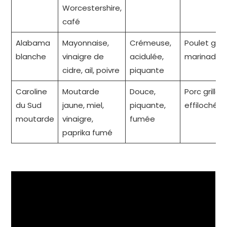
Worcestershire,
café
Alabama
Mayonnaise,
Crémeuse,
Poulet grillé
blanche
vinaigre de
acidulée,
marinade
cidre, ail, poivre
piquante
Caroline
Moutarde
Douce,
Porc grillé,
du Sud
jaune, miel,
piquante,
effiloché
moutarde
vinaigre,
fumée
paprika fumé