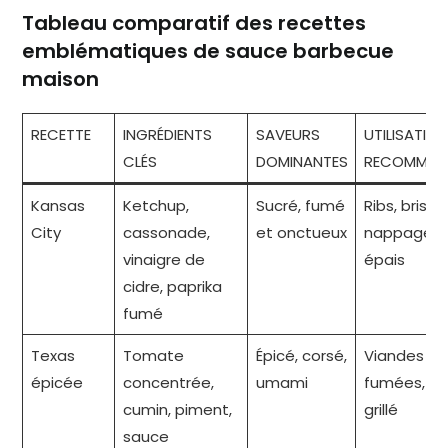
Tableau comparatif des recettes
emblématiques de sauce barbecue
maison
RECETTE
INGRÉDIENTS
SAVEURS
UTILISATION
CLÉS
DOMINANTES
RECOMMAN
Kansas
Ketchup,
Sucré, fumé
Ribs, brisket
City
cassonade,
et onctueux
nappage
vinaigre de
épais
cidre, paprika
fumé
Texas
Tomate
Épicé, corsé,
Viandes
épicée
concentrée,
umami
fumées, b
cumin, piment,
grillé
sauce