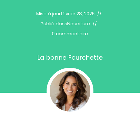
Mise à jour
février 28, 2026
Publié dans
Nourriture
0 commentaire
La bonne Fourchette