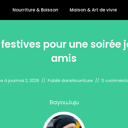
Nourriture & Boisson
Maison & Art de vivre
festives pour une soirée 
amis
e à jour
mai 2, 2026
Publié dans
Nourriture
0 commenta
BayouJuju