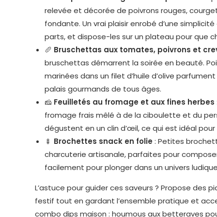
relevée et décorée de poivrons rouges, courget
fondante. Un vrai plaisir enrobé d’une simplici
parts, et dispose-les sur un plateau pour que 
🥖
Bruschettas aux tomates, poivrons et cre
bruschettas démarrent la soirée en beauté. Po
marinées dans un filet d’huile d’olive parfument l’
palais gourmands de tous âges.
🧀
Feuilletés au fromage et aux fines herbes
fromage frais mêlé à de la ciboulette et du pers
dégustent en un clin d’œil, ce qui est idéal pour
🍢
Brochettes snack en folie
: Petites brochet
charcuterie artisanale, parfaites pour composer 
facilement pour plonger dans un univers ludique
L’astuce pour guider ces saveurs ? Propose des piq
festif tout en gardant l’ensemble pratique et acc
combo dips maison : houmous aux betteraves pou