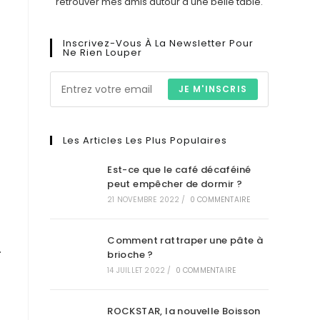
retrouver mes amis autour d'une belle table.
Inscrivez-Vous À La Newsletter Pour
Ne Rien Louper
JE M'INSCRIS
Les Articles Les Plus Populaires
Est-ce que le café décaféiné
peut empêcher de dormir ?
21 NOVEMBRE 2022
/
0 COMMENTAIRE
Comment rattraper une pâte à
.
brioche ?
14 JUILLET 2022
/
0 COMMENTAIRE
ROCKSTAR, la nouvelle Boisson