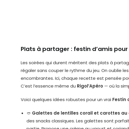
Plats à partager : festin d’amis pour
Les soirées qui durent méritent des plats à parta
régaler sans couper le rythme du jeu. On oublie le
encombrantes. Ici, chaque recette est pensée pou
C’est l’essence même du
Rigol’Apéro
— où la sim
Voici quelques idées robustes pour un vrai
Festin 
🥙
Galettes de lentilles corail et carottes au
des snacks classiques. Les galettes sont parfai
partie. Propose une crème au yaourt et coriand