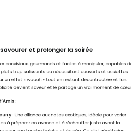
 savourer et prolonger la soirée
ger conviviaux, gourmands et faciles à manipuler, capables d
s plats trop salissants ou nécessitant couverts et assiettes
r un effet « waouh » tout en restant décontractée et fun.
plicité devient saveur et le partage un vrai moment de cœur
d’Amis
:
 curry
: Une alliance aux notes exotiques, idéale pour varier
tes à préparer en avance et à réchauffer juste avant la
re pour une touche fraîche et épicée. Ce plat végétarien