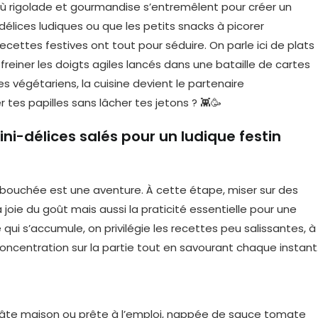
 où rigolade et gourmandise s’entremêlent pour créer un
élices ludiques ou que les petits snacks à picorer
ttes festives ont tout pour séduire. On parle ici de plats
freiner les doigts agiles lancés dans une bataille de cartes
es végétariens, la cuisine devient le partenaire
r tes papilles sans lâcher tes jetons ? 👾🥳
ni-délices salés pour un ludique festin
 bouchée est une aventure. À cette étape, miser sur des
oie du goût mais aussi la praticité essentielle pour une
e qui s’accumule, on privilégie les recettes peu salissantes, à
oncentration sur la partie tout en savourant chaque instant
âte maison ou prête à l’emploi, nappée de sauce tomate