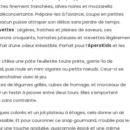
tes finement tranchées, olives noires et mozzarella
té déconcertante. Prépare-les à l’avance, coupe en petites
chacun puisse attraper son délice sans perdre de temps.
vettes
: Légères, fraîches et pleines de saveurs, ces
ivrons croquants, tomates juteuses et crevettes légèremen
air d’une odeur irrésistible. Parfait pour l’
AperoKids
et les
: Utilise une pâte feuilletée toute prête, garnis-la de
il, puis roule en mini-cigares ou petits nœuds. Ceux-ci se
 enchaîner avec le jeu.
tes de légumes grillés, cubes de fromage, et morceaux de
un festin à picorer entre deux tours. Elles s’emportent
 sans contrainte.
ues colorés et un joli plateau à étages, cela donne un air
essible. Et pour couronner ce snap gourmand, n’oublie pas le
r une touche acidulée, guacamole épicé et une crème