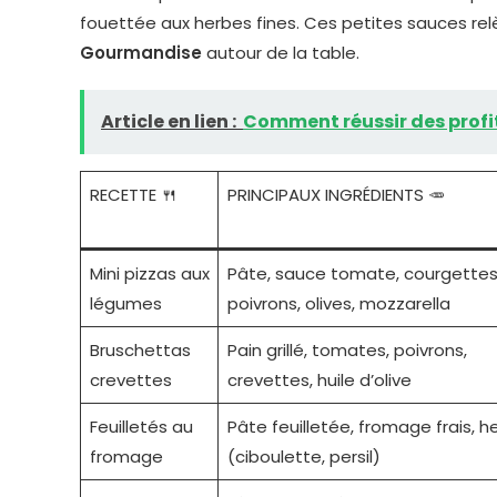
fouettée aux herbes fines. Ces petites sauces rel
Gourmandise
autour de la table.
Article en lien :
Comment réussir des profit
RECETTE 🍴
PRINCIPAUX INGRÉDIENTS 🥕
Mini pizzas aux
Pâte, sauce tomate, courgettes
légumes
poivrons, olives, mozzarella
Bruschettas
Pain grillé, tomates, poivrons,
crevettes
crevettes, huile d’olive
Feuilletés au
Pâte feuilletée, fromage frais, h
fromage
(ciboulette, persil)