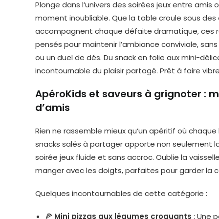
Plonge dans l’univers des soirées jeux entre amis
moment inoubliable. Que la table croule sous des d
accompagnent chaque défaite dramatique, ces rece
pensés pour maintenir l’ambiance conviviale, sans 
ou un duel de dés. Du snack en folie aux mini-délic
incontournable du plaisir partagé. Prêt à faire vibre
ApéroKids et saveurs à grignoter : mi
d’amis
Rien ne rassemble mieux qu’un apéritif où chaque
snacks salés à partager apporte non seulement la j
soirée jeux fluide et sans accroc. Oublie la vaissell
manger avec les doigts, parfaites pour garder la c
Quelques incontournables de cette catégorie :
🍕
Mini pizzas aux légumes croquants
: Une p