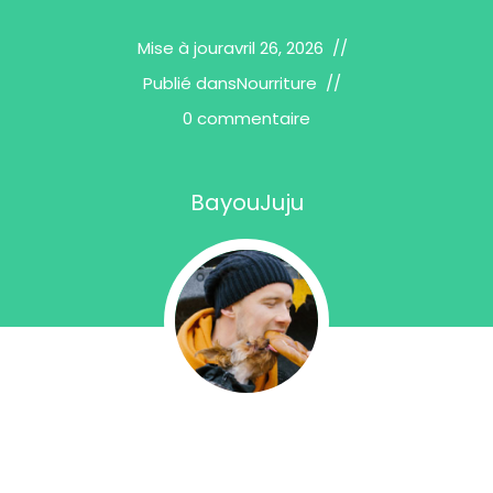
Mise à jour
avril 26, 2026
Publié dans
Nourriture
0 commentaire
BayouJuju