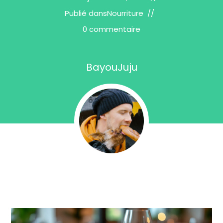
Publié dans
Nourriture
0 commentaire
BayouJuju