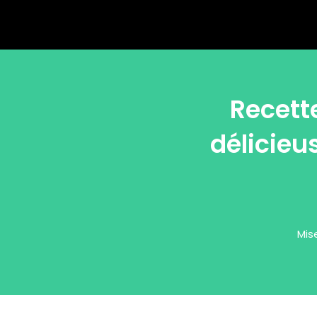
Recette
délicieu
Mis