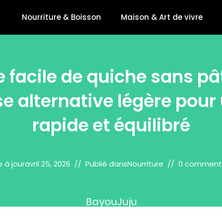
Nourriture & Boisson
Maison & Art de vivre
 facile de quiche sans pâ
se alternative légère pour
rapide et équilibré
e à jour
avril 25, 2026
Publié dans
Nourriture
0 comment
BayouJuju