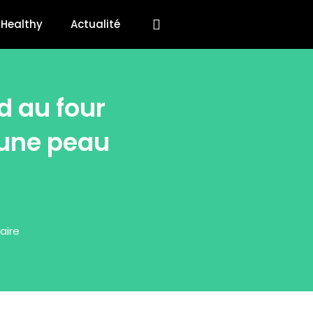
Healthy
Actualité
d au four
 une peau
aire