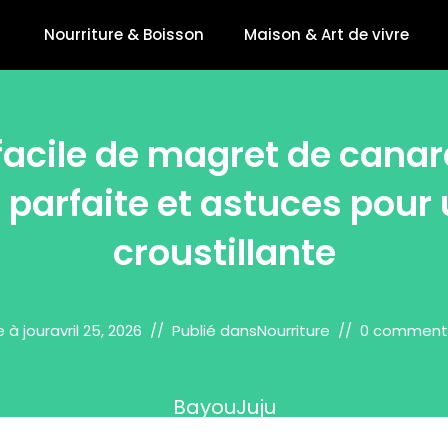
Nourriture & Boisson
Maison & Art de vivre
facile de magret de canar
n parfaite et astuces pour
croustillante
e à jour
avril 25, 2026
Publié dans
Nourriture
0 comment
BayouJuju