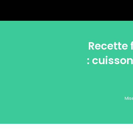
Recette 
: cuisso
Mis