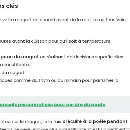
s clés
 votre magret de canard avant de le mettre au four. Voici
nutes avant la cuisson pour qu’il soit à température
la peau du magret
en réalisant des incisions superficielles.
croustillante.
s du magret.
atiques comme du thym ou du romarin pour parfumer la
Conseils personnalisés pour perdre du poids
nfourner le magret, je le fais
précuire à la poêle pendant
enir une peau encore plus croustillante. C’est un petit effor