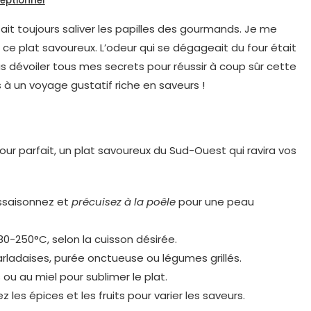
eptionnel
fait toujours saliver les papilles des gourmands. Je me
 ce plat savoureux. L’odeur qui se dégageait du four était
vous dévoiler tous mes secrets pour réussir à coup sûr cette
 à un voyage gustatif riche en saveurs !
ur parfait, un plat savoureux du Sud-Ouest qui ravira vos
assaisonnez et
précuisez à la poêle
pour une peau
180-250°C, selon la cuisson désirée.
ladaises, purée onctueuse ou légumes grillés.
s ou au miel pour sublimer le plat.
ez les épices et les fruits pour varier les saveurs.