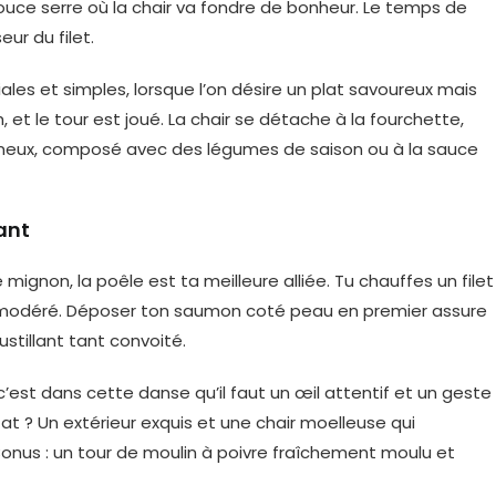
uce serre où la chair va fondre de bonheur. Le temps de
eur du filet.
ales et simples, lorsque l’on désire un plat savoureux mais
, et le tour est joué. La chair se détache à la fourchette,
rémeux, composé avec des légumes de saison ou à la sauce
ant
mignon, la poêle est ta meilleure alliée. Tu chauffes un filet
eu modéré. Déposer ton saumon coté peau en premier assure
tillant tant convoité.
’est dans cette danse qu’il faut un œil attentif et un geste
ltat ? Un extérieur exquis et une chair moelleuse qui
onus : un tour de moulin à poivre fraîchement moulu et