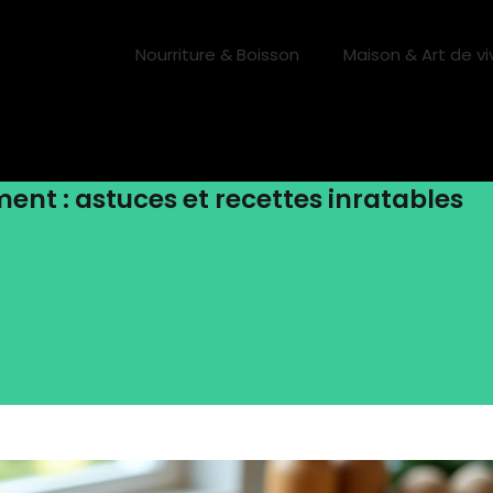
Nourriture & Boisson
Maison & Art de vi
t : astuces et recettes inratables