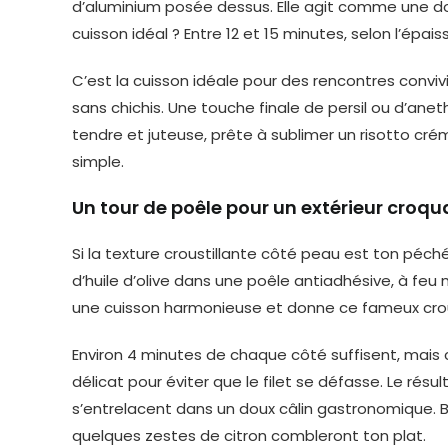
d’aluminium posée dessus. Elle agit comme une do
cuisson idéal ? Entre 12 et 15 minutes, selon l’épaiss
C’est la cuisson idéale pour des rencontres convivi
sans chichis. Une touche finale de persil ou d’aneth
tendre et juteuse, prête à sublimer un risotto c
simple.
Un tour de poêle pour un extérieur croqu
Si la texture croustillante côté peau est ton péché 
d’huile d’olive dans une poêle antiadhésive, à f
une cuisson harmonieuse et donne ce fameux crous
Environ 4 minutes de chaque côté suffisent, mais c
délicat pour éviter que le filet se défasse. Le résu
s’entrelacent dans un doux câlin gastronomique. B
quelques zestes de citron combleront ton plat.