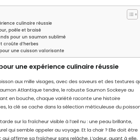
rience culinaire réussie
ur, poêle et braisé
nds pour un saumon sublimé
et croûte d’herbes
 pour une cuisson valorisante
pour une expérience culinaire réussie
sson aux mille visages, avec des saveurs et des textures q
e Saumon Atlantique tendre, le robuste Saumon Sockeye au
nt en bouche, chaque variété raconte une histoire
les, la clé se cache dans la sélection méticuleuse du poisson
e sur la fraîcheur visible à l’œil nu : une peau brillante,
el qui semble appeler au voyage. Et la chair ? Elle doit être
qui affirme sa fraîcheur sans relâche. L’odeur, quant à elle,