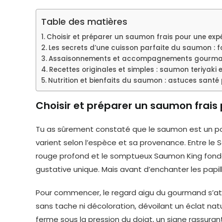
Table des matières
Choisir et préparer un saumon frais pour une expé
Les secrets d’une cuisson parfaite du saumon : fo
Assaisonnements et accompagnements gourma
Recettes originales et simples : saumon teriyaki 
Nutrition et bienfaits du saumon : astuces santé
Choisir et préparer un saumon frais 
Tu as sûrement constaté que le saumon est un poi
varient selon l’espèce et sa provenance. Entre l
rouge profond et le somptueux Saumon King fonda
gustative unique. Mais avant d’enchanter les papil
Pour commencer, le regard aigu du gourmand s’attard
sans tache ni décoloration, dévoilant un éclat natur
ferme sous la pression du doigt, un signe rassurant 