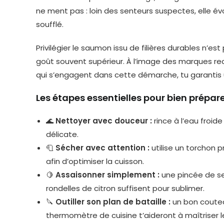
ne ment pas : loin des senteurs suspectes, elle év
soufflé.
Privilégier le saumon issu de filières durables n’es
goût souvent supérieur. À l’image des marques reco
qui s’engagent dans cette démarche, tu garantis u
Les étapes essentielles pour bien prépa
🌊
Nettoyer avec douceur :
rince à l’eau froide
délicate.
🧻
Sécher avec attention :
utilise un torchon 
afin d’optimiser la cuisson.
🍋
Assaisonner simplement :
une pincée de sel
rondelles de citron suffisent pour sublimer.
🔪
Outiller son plan de bataille :
un bon coutea
thermomètre de cuisine t’aideront à maîtriser le