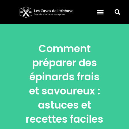
Nourriture & Boisson
Maison & Art de vivre
Comment
préparer des
épinards frais
et savoureux :
astuces et
recettes faciles