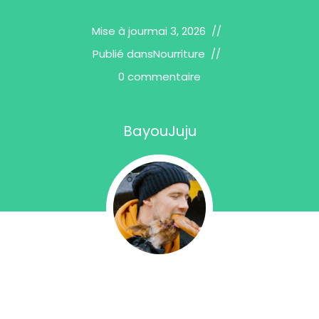
Mise à jour
mai 3, 2026
Publié dans
Nourriture
0 commentaire
BayouJuju