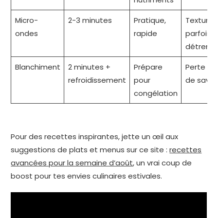
Micro-
2-3 minutes
Pratique,
Texture
ondes
rapide
parfois
détrem
Blanchiment
2 minutes +
Prépare
Perte par
refroidissement
pour
de saveu
congélation
Pour des recettes inspirantes, jette un œil aux
suggestions de plats et menus sur ce site :
recettes
avancées pour la semaine d’août
, un vrai coup de
boost pour tes envies culinaires estivales.