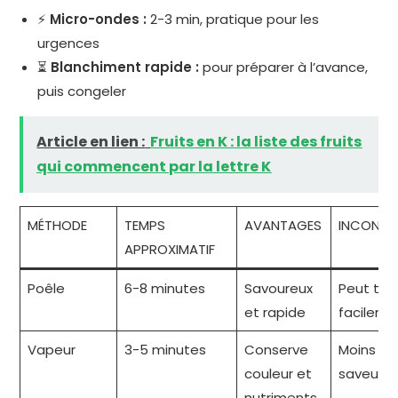
⚡
Micro-ondes :
2-3 min, pratique pour les
urgences
⏳
Blanchiment rapide :
pour préparer à l’avance,
puis congeler
Article en lien :
Fruits en K : la liste des fruits
qui commencent par la lettre K
MÉTHODE
TEMPS
AVANTAGES
INCONVÉ
APPROXIMATIF
Poêle
6-8 minutes
Savoureux
Peut trop
et rapide
facileme
Vapeur
3-5 minutes
Conserve
Moins de
couleur et
saveur gr
nutriments