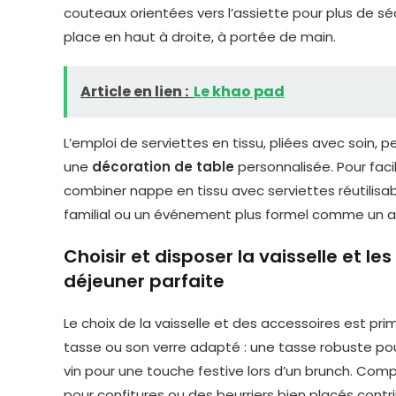
couteaux orientées vers l’assiette pour plus de sé
place en haut à droite, à portée de main.
Article en lien :
Le khao pad
L’emploi de serviettes en tissu, pliées avec soin, 
une
décoration de table
personnalisée. Pour faci
combiner nappe en tissu avec serviettes réutilisab
familial ou un événement plus formel comme un an
Choisir et disposer la vaisselle et l
déjeuner parfaite
Le choix de la vaisselle et des accessoires est pr
tasse ou son verre adapté : une tasse robuste pour 
vin pour une touche festive lors d’un brunch. Comp
pour confitures ou des beurriers bien placés contri