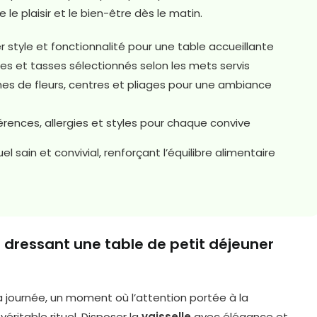
e plaisir et le bien-être dès le matin.
style et fonctionnalité pour une table accueillante
res et tasses sélectionnés selon les mets servis
es de fleurs, centres et pliages pour une ambiance
rences, allergies et styles pour chaque convive
l sain et convivial, renforçant l’équilibre alimentaire
dressant une table de petit déjeuner
la journée, un moment où l’attention portée à la
éritable rituel. Disposer la
vaisselle
avec élégance et