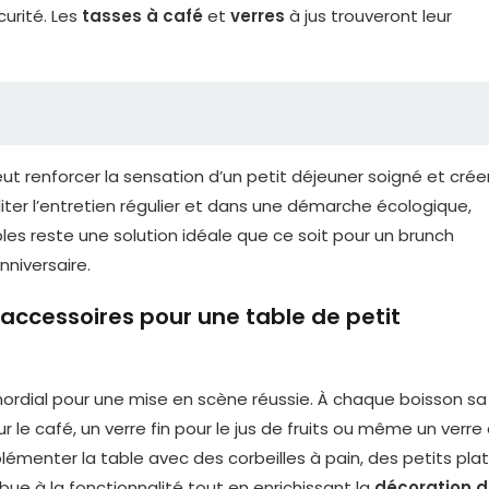
curité. Les
tasses à café
et
verres
à jus trouveront leur
peut renforcer la sensation d’un petit déjeuner soigné et crée
liter l’entretien régulier et dans une démarche écologique,
les reste une solution idéale que ce soit pour un brunch
niversaire.
es accessoires pour une table de petit
imordial pour une mise en scène réussie. À chaque boisson sa
le café, un verre fin pour le jus de fruits ou même un verre
lémenter la table avec des corbeilles à pain, des petits pla
bue à la fonctionnalité tout en enrichissant la
décoration 