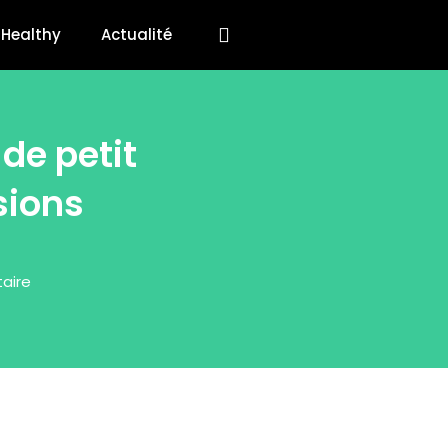
Healthy
Actualité
de petit
sions
aire